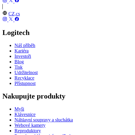
CZ,cs
Logitech
Náš příběh
Kariéra
Investoři
Blog
Tisk
Udržitelnost
Recyklace
Přístupnost
Nakupujte produkty
Myši
Klávesnice
Náhlavní soupravy a sluchátka
Webové kamery
Reproduktory