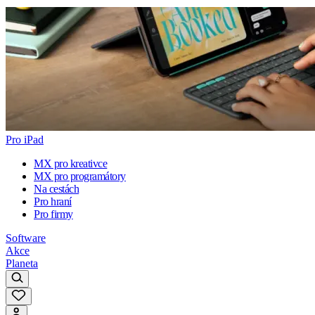
Pro iPad
MX pro kreativce
MX pro programátory
Na cestách
Pro hraní
Pro firmy
Software
Akce
Planeta