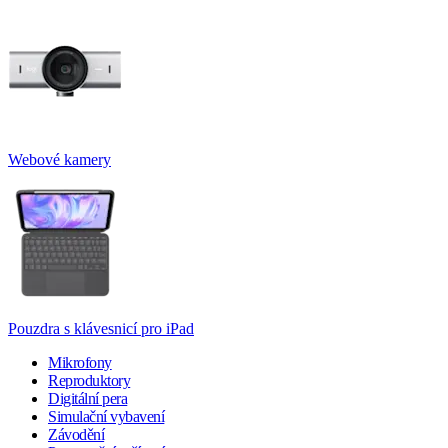
Webové kamery
Pouzdra s klávesnicí pro iPad
Mikrofony
Reproduktory
Digitální pera
Simulační vybavení
Závodění