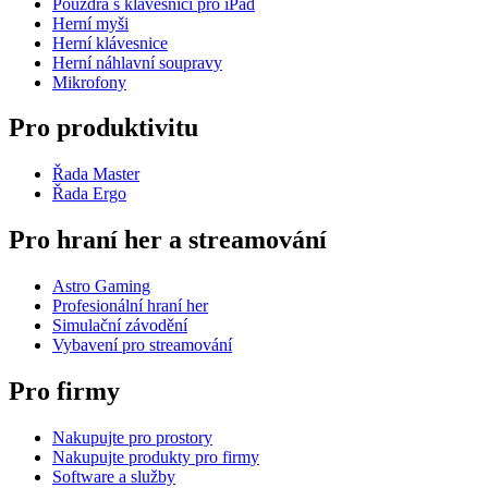
Pouzdra s klávesnicí pro iPad
Herní myši
Herní klávesnice
Herní náhlavní soupravy
Mikrofony
Pro produktivitu
Řada Master
Řada Ergo
Pro hraní her a streamování
Astro Gaming
Profesionální hraní her
Simulační závodění
Vybavení pro streamování
Pro firmy
Nakupujte pro prostory
Nakupujte produkty pro firmy
Software a služby