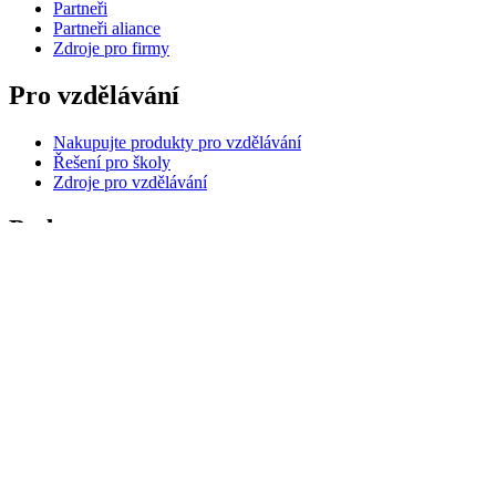
Partneři
Partneři aliance
Zdroje pro firmy
Pro vzdělávání
Nakupujte produkty pro vzdělávání
Řešení pro školy
Zdroje pro vzdělávání
Podpora
Individuální podpora
Podpora hraní
Podpora pro firmy a vzdělávání
Kontaktujte nás
Náhradní díly
Sledovat Objednávku
Vrácení zboží a storno objednávky
Software
G Hub pro hraní her a streamování