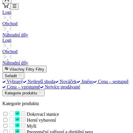
Logi
Obchod
Náhradní díly
Logi
Obchod
Náhradní díly
Všechny Filtry
Filtry
Seřadit
Vybraný
Nejlepší shoda
Nováček
Jméno
Cena – sestupně
Cena – vzestupně
Nejvíce prodávané
Kategorie produktu
Kategorie produktu
Dokovací stanice
Herní vybavení
Myši
Prezentační zařízení a digitální pera