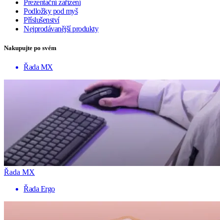
Prezentační zařízení
Podložky pod myš
Příslušenství
Nejprodávanější produkty
Nakupujte po svém
Řada MX
Řada MX
Řada Ergo