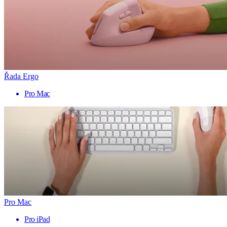
Řada Ergo
Pro Mac
Pro Mac
Pro iPad