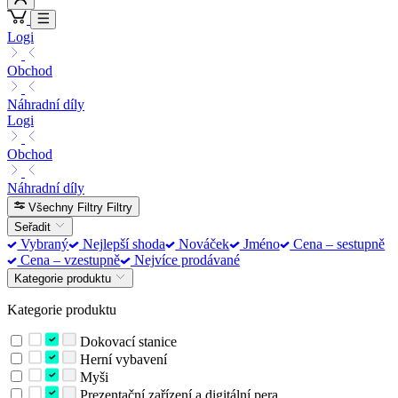
Logi
Obchod
Náhradní díly
Logi
Obchod
Náhradní díly
Všechny Filtry
Filtry
Seřadit
Vybraný
Nejlepší shoda
Nováček
Jméno
Cena – sestupně
Cena – vzestupně
Nejvíce prodávané
Kategorie produktu
Kategorie produktu
Dokovací stanice
Herní vybavení
Myši
Prezentační zařízení a digitální pera