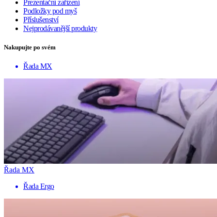
Prezentační zařízení
Podložky pod myš
Příslušenství
Nejprodávanější produkty
Nakupujte po svém
Řada MX
Řada MX
Řada Ergo