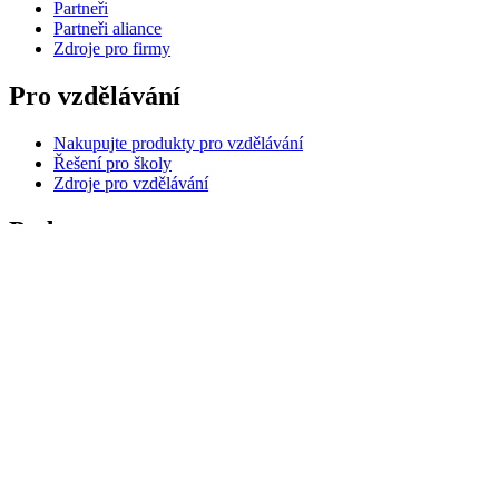
Partneři
Partneři aliance
Zdroje pro firmy
Pro vzdělávání
Nakupujte produkty pro vzdělávání
Řešení pro školy
Zdroje pro vzdělávání
Podpora
Individuální podpora
Podpora hraní
Podpora pro firmy a vzdělávání
Kontaktujte nás
Náhradní díly
Sledovat Objednávku
Vrácení zboží a storno objednávky
Software
G Hub pro hraní her a streamování