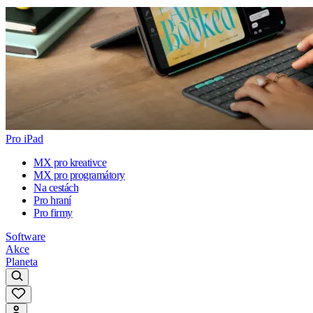
Pro iPad
MX pro kreativce
MX pro programátory
Na cestách
Pro hraní
Pro firmy
Software
Akce
Planeta