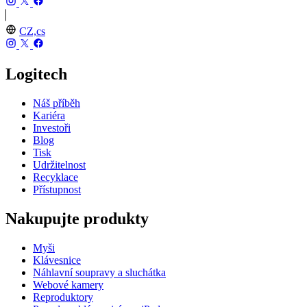
CZ,cs
Logitech
Náš příběh
Kariéra
Investoři
Blog
Tisk
Udržitelnost
Recyklace
Přístupnost
Nakupujte produkty
Myši
Klávesnice
Náhlavní soupravy a sluchátka
Webové kamery
Reproduktory