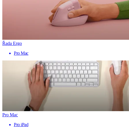
Řada Ergo
Pro Mac
Pro Mac
Pro iPad