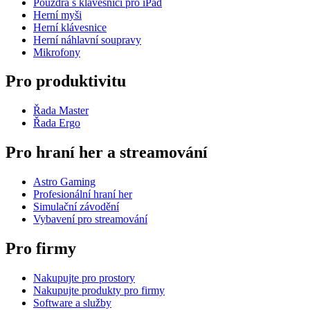
Pouzdra s klávesnicí pro iPad
Herní myši
Herní klávesnice
Herní náhlavní soupravy
Mikrofony
Pro produktivitu
Řada Master
Řada Ergo
Pro hraní her a streamování
Astro Gaming
Profesionální hraní her
Simulační závodění
Vybavení pro streamování
Pro firmy
Nakupujte pro prostory
Nakupujte produkty pro firmy
Software a služby