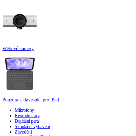
Webové kamery
Pouzdra s klávesnicí pro iPad
Mikrofony
Reproduktory
Digitální pera
Simulační vybavení
Závodění