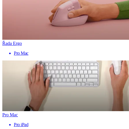
Řada Ergo
Pro Mac
Pro Mac
Pro iPad