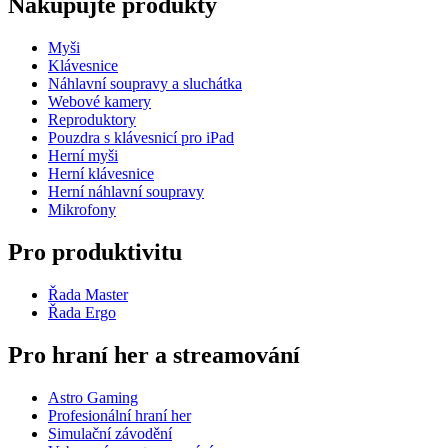
Nakupujte produkty
Myši
Klávesnice
Náhlavní soupravy a sluchátka
Webové kamery
Reproduktory
Pouzdra s klávesnicí pro iPad
Herní myši
Herní klávesnice
Herní náhlavní soupravy
Mikrofony
Pro produktivitu
Řada Master
Řada Ergo
Pro hraní her a streamování
Astro Gaming
Profesionální hraní her
Simulační závodění