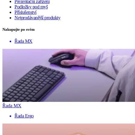
Prezentační zařízení
Podložky pod myš
Příslušenství
Nejprodávanější produkty
Nakupujte po svém
Řada MX
Řada MX
Řada Ergo