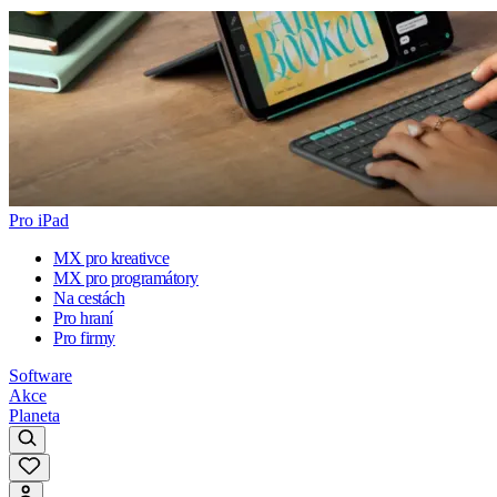
Pro iPad
MX pro kreativce
MX pro programátory
Na cestách
Pro hraní
Pro firmy
Software
Akce
Planeta