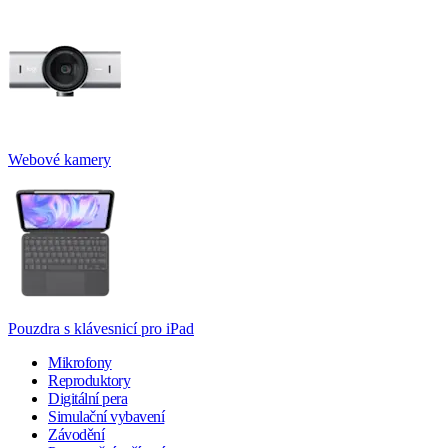
Webové kamery
Pouzdra s klávesnicí pro iPad
Mikrofony
Reproduktory
Digitální pera
Simulační vybavení
Závodění