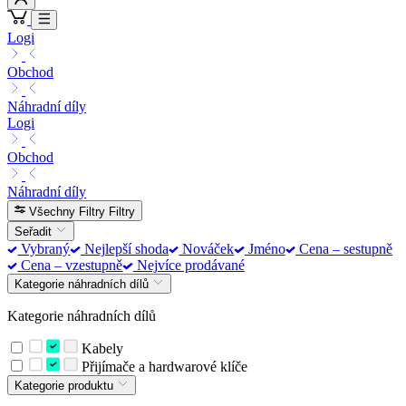
Logi
Obchod
Náhradní díly
Logi
Obchod
Náhradní díly
Všechny Filtry
Filtry
Seřadit
Vybraný
Nejlepší shoda
Nováček
Jméno
Cena – sestupně
Cena – vzestupně
Nejvíce prodávané
Kategorie náhradních dílů
Kategorie náhradních dílů
Kabely
Přijímače a hardwarové klíče
Kategorie produktu