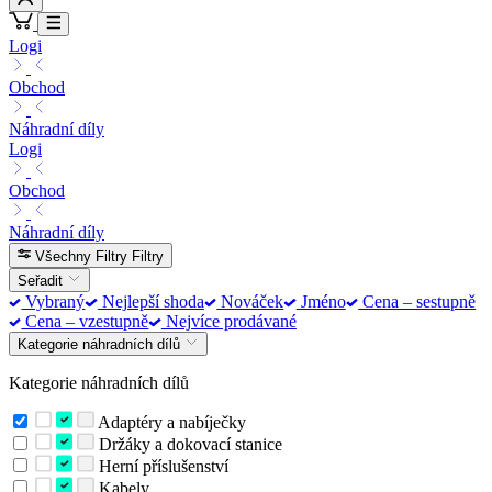
Logi
Obchod
Náhradní díly
Logi
Obchod
Náhradní díly
Všechny Filtry
Filtry
Seřadit
Vybraný
Nejlepší shoda
Nováček
Jméno
Cena – sestupně
Cena – vzestupně
Nejvíce prodávané
Kategorie náhradních dílů
Kategorie náhradních dílů
Adaptéry a nabíječky
Držáky a dokovací stanice
Herní příslušenství
Kabely