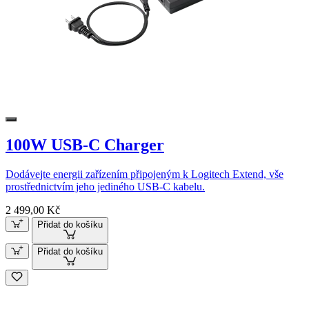
100W USB-C Charger
Dodávejte energii zařízením připojeným k Logitech Extend, vše
prostřednictvím jeho jediného USB-C kabelu.
2 499,00 Kč
Přidat do košíku
Přidat do košíku