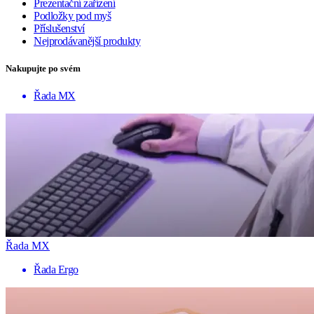
Prezentační zařízení
Podložky pod myš
Příslušenství
Nejprodávanější produkty
Nakupujte po svém
Řada MX
Řada MX
Řada Ergo