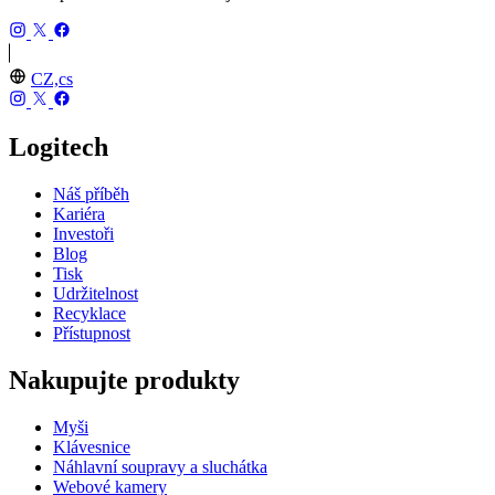
CZ,cs
Logitech
Náš příběh
Kariéra
Investoři
Blog
Tisk
Udržitelnost
Recyklace
Přístupnost
Nakupujte produkty
Myši
Klávesnice
Náhlavní soupravy a sluchátka
Webové kamery