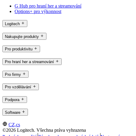
G Hub pro hraní her a streamování
Options+ pro výkonnost
Logitech
Nakupujte produkty
Pro produktivitu
Pro hraní her a streamování
Pro firmy
Pro vzdělávání
Podpora
Software
CZ,cs
©2026 Logitech. Všechna práva vyhrazena