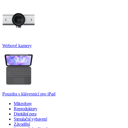
Webové kamery
Pouzdra s klávesnicí pro iPad
Mikrofony
Reproduktory
Digitální pera
Simulační vybavení
Závodění