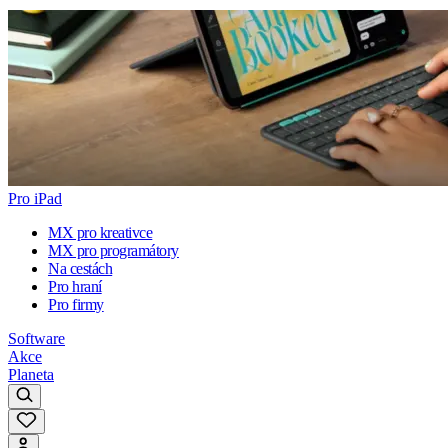
Pro iPad
MX pro kreativce
MX pro programátory
Na cestách
Pro hraní
Pro firmy
Software
Akce
Planeta