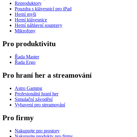
Reproduktory
Pouzdra s klávesnicí pro iPad
Herní myši
Herní klávesnice
Herní náhlavní soupravy
Mikrofony
Pro produktivitu
Řada Master
Řada Ergo
Pro hraní her a streamování
Astro Gaming
Profesionální hraní her
Simulační závodění
Vybavení pro streamování
Pro firmy
Nakupujte pro prostory
Nakupujte produkty pro firmy