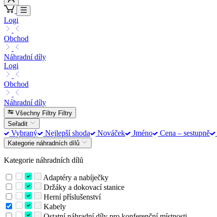
Logi
Obchod
Náhradní díly
Logi
Obchod
Náhradní díly
Všechny Filtry
Filtry
Seřadit
Vybraný
Nejlepší shoda
Nováček
Jméno
Cena – sestupně
Kategorie náhradních dílů
Kategorie náhradních dílů
Adaptéry a nabíječky
Držáky a dokovací stanice
Herní příslušenství
Kabely
Ostatní náhradní díly pro konferenční místnosti