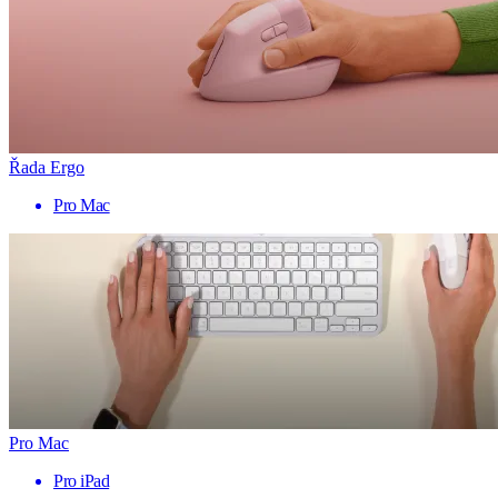
Řada Ergo
Pro Mac
Pro Mac
Pro iPad