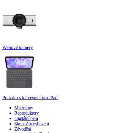
Webové kamery
Pouzdra s klávesnicí pro iPad
Mikrofony
Reproduktory
Digitální pera
Simulační vybavení
Závodění