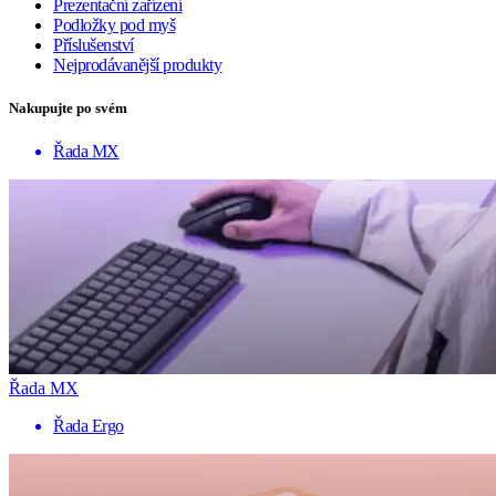
Prezentační zařízení
Podložky pod myš
Příslušenství
Nejprodávanější produkty
Nakupujte po svém
Řada MX
Řada MX
Řada Ergo