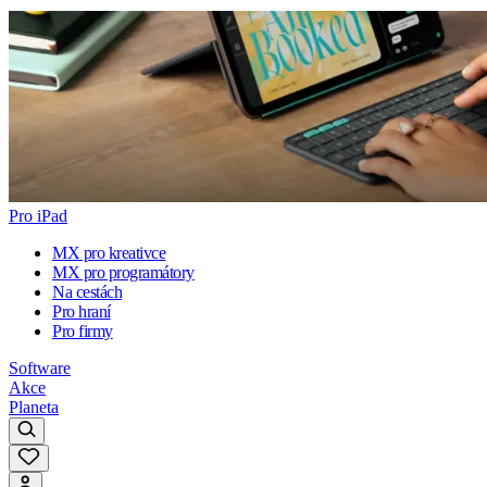
Pro iPad
MX pro kreativce
MX pro programátory
Na cestách
Pro hraní
Pro firmy
Software
Akce
Planeta