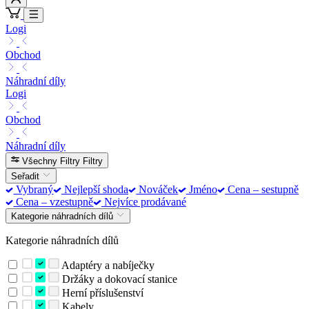
Logi
Obchod
Náhradní díly
Logi
Obchod
Náhradní díly
Všechny Filtry
Filtry
Seřadit
Vybraný
Nejlepší shoda
Nováček
Jméno
Cena – sestupně
Cena – vzestupně
Nejvíce prodávané
Kategorie náhradních dílů
Kategorie náhradních dílů
Adaptéry a nabíječky
Držáky a dokovací stanice
Herní příslušenství
Kabely