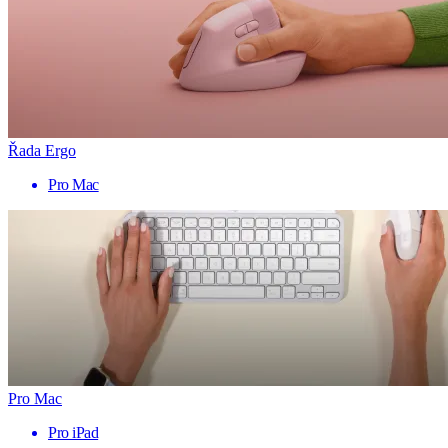
Řada Ergo
Pro Mac
Pro Mac
Pro iPad