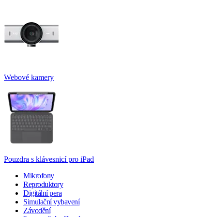
Webové kamery
Pouzdra s klávesnicí pro iPad
Mikrofony
Reproduktory
Digitální pera
Simulační vybavení
Závodění