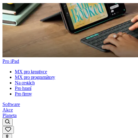
Pro iPad
MX pro kreativce
MX pro programátory
Na cestách
Pro hraní
Pro firmy
Software
Akce
Planeta