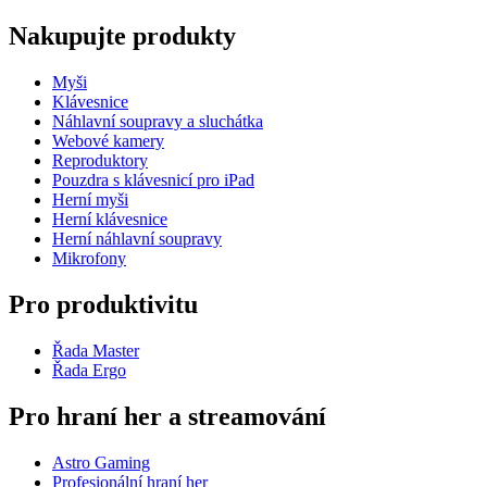
Nakupujte produkty
Myši
Klávesnice
Náhlavní soupravy a sluchátka
Webové kamery
Reproduktory
Pouzdra s klávesnicí pro iPad
Herní myši
Herní klávesnice
Herní náhlavní soupravy
Mikrofony
Pro produktivitu
Řada Master
Řada Ergo
Pro hraní her a streamování
Astro Gaming
Profesionální hraní her