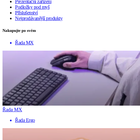
Prezentační zařízení
Podložky pod myš
Příslušenství
Nejprodávanější produkty
Nakupujte po svém
Řada MX
Řada MX
Řada Ergo