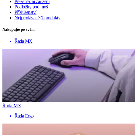
Prezentační zařízení
Podložky pod myš
Příslušenství
Nejprodávanější produkty
Nakupujte po svém
Řada MX
Řada MX
Řada Ergo