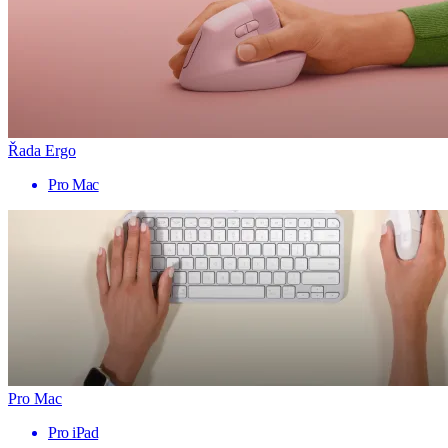
Řada Ergo
Pro Mac
Pro Mac
Pro iPad