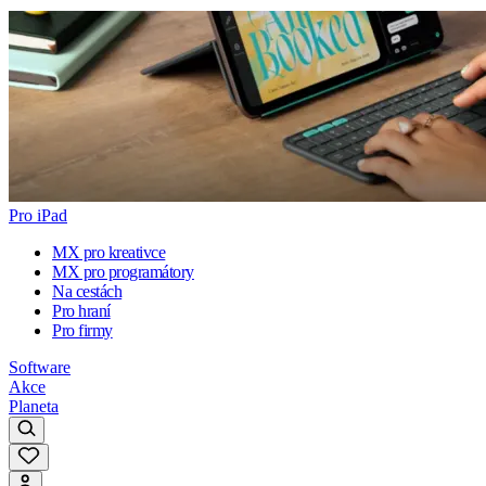
Pro iPad
MX pro kreativce
MX pro programátory
Na cestách
Pro hraní
Pro firmy
Software
Akce
Planeta