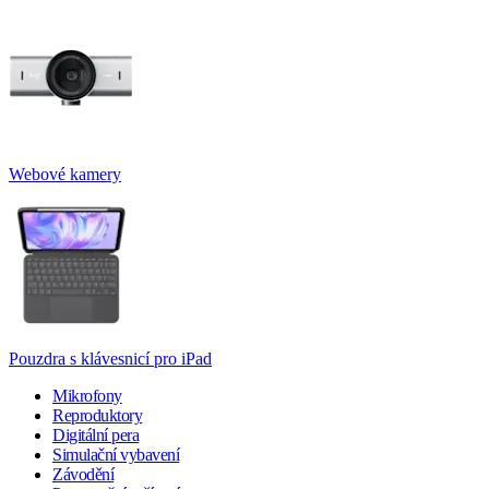
Webové kamery
Pouzdra s klávesnicí pro iPad
Mikrofony
Reproduktory
Digitální pera
Simulační vybavení
Závodění