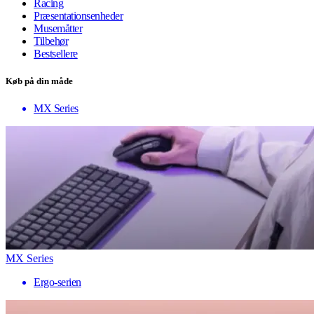
Racing
Præsentationsenheder
Musemåtter
Tilbehør
Bestsellere
Køb på din måde
MX Series
MX Series
Ergo-serien