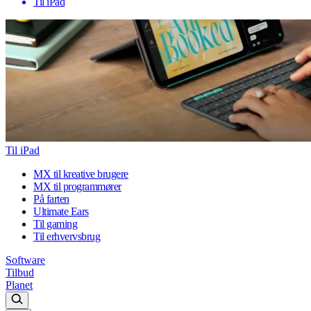
Til iPad
Til iPad
MX til kreative brugere
MX til programmører
På farten
Ultimate Ears
Til gaming
Til erhvervsbrug
Software
Tilbud
Planet