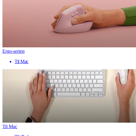
Ergo-serien
Til Mac
Til Mac