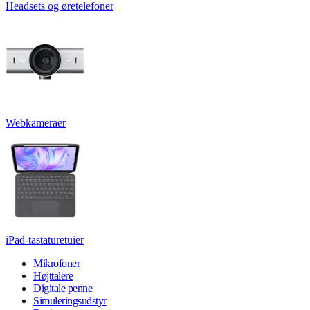
Headsets og øretelefoner
Webkameraer
iPad-tastaturetuier
Mikrofoner
Højttalere
Digitale penne
Simuleringsudstyr