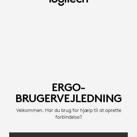
BRUGERVEJLEDNING,
MUS
OG
TASTATURER
TIL
ERGO
|
LOGITECH
ERGO-
BRUGERVEJLEDNING
Velkommen. Har du brug for hjælp til at oprette
forbindelse?