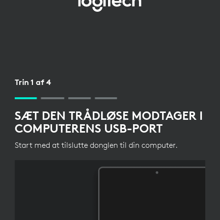
OPSÆTNING
AF
TRÅDLØS
MODTAGER
TIL
Trin 1 af 4
TASTATUR
SÆT DEN TRÅDLØSE MODTAGER I
COMPUTERENS USB-PORT
Start med at tilslutte donglen til din computer.