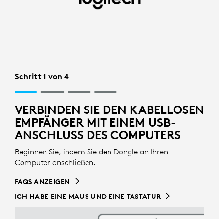
EINRICHTUNG
DES
KABELLOSEN
EMPFÄNGERS
Schritt 1 von 4
FÜR
DIE
VERBINDEN SIE DEN KABELLOSEN
TASTATUR
EMPFÄNGER MIT EINEM USB-
ANSCHLUSS DES COMPUTERS
|
LOGITECH
Beginnen Sie, indem Sie den Dongle an Ihren
Computer anschließen.
FAQS ANZEIGEN
ICH HABE EINE MAUS UND EINE TASTATUR