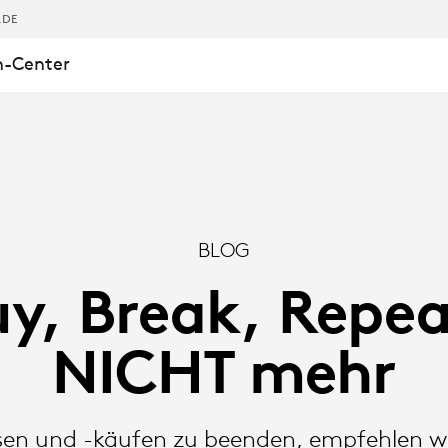
,DE
n-Center
BLOG
y, Break, Repe
NICHT mehr
en und -käufen zu beenden, empfehlen w