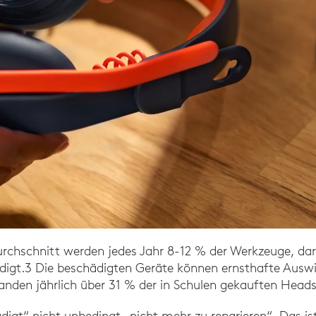
Durchschnitt werden jedes Jahr 8-12 % der Werkzeuge, d
igt.3 Die beschädigten Geräte können ernsthafte Ausw
anden jährlich über 31 % der in Schulen gekauften Heads
digt“ nicht unbedingt „nicht mehr zu reparieren“. Das is