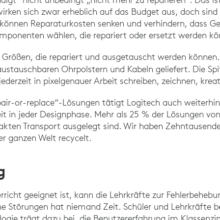
rken sich zwar erheblich auf das Budget aus, doch sind 
n können Reparaturkosten senken und verhindern, dass G
mponenten wählen, die repariert oder ersetzt werden kö
Größen, die repariert und ausgetauscht werden können.
stauschbaren Ohrpolstern und Kabeln geliefert. Die Spi
ederzeit in pixelgenauer Arbeit schreiben, zeichnen, krea
r-or-replace“-Lösungen tätigt Logitech auch weiterhin 
it in jeder Designphase. Mehr als 25 % der Lösungen vo
mpakten Transport ausgelegt sind. Wir haben Zehntausende
r ganzen Welt recycelt.
g
erricht geeignet ist, kann die Lehrkräfte zur Fehlerbeh
he Störungen hat niemand Zeit. Schüler und Lehrkräfte b
ogie trägt dazu bei, die Benutzererfahrung im Klassenzi