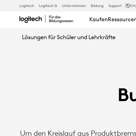
DU
Logitech
Logitech G
Unternehmen
Bildung
Support
CH
Kaufen
Ressource
KAUFST
Lösungen für Schüler und Lehrkräfte
ES,
AN
Bu
DEM
DU
Um den Kreislauf aus Produktbrems