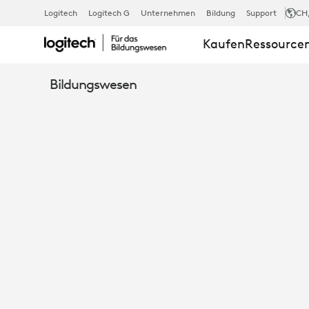
DIE
Logitech
Logitech G
Unternehmen
Bildung
Support
CH
Kaufen
Ressource
RICHTIGEN
Bildungswesen
TOOLS:
DREI
LÖSUNGSSET
FÜR