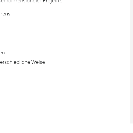
ehrdimensionaler Projekte
rnens
en
erschiedliche Weise