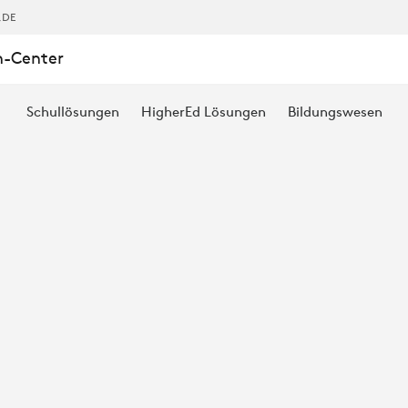
,DE
n-Center
Schullösungen
HigherEd Lösungen
Bildungswesen
S