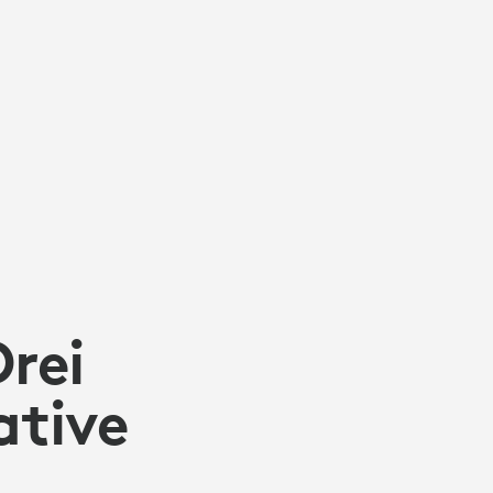
Drei
ative