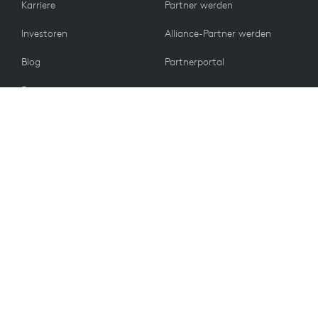
Karriere
Partner werden
Investoren
Alliance-Partner werden
Blog
Partnerportal
Presse
KUNDEN
Kontakt
Rückgabebedingungen
WERTE
E-Mail-Einstellungen
Nachhaltigkeit
Ersatzteile
Recycling
Barrierefreiheit