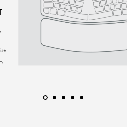
T
r
ise
ED