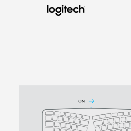
-
G
E