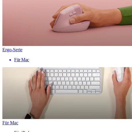
Ergo-Serie
Für Mac
Für Mac