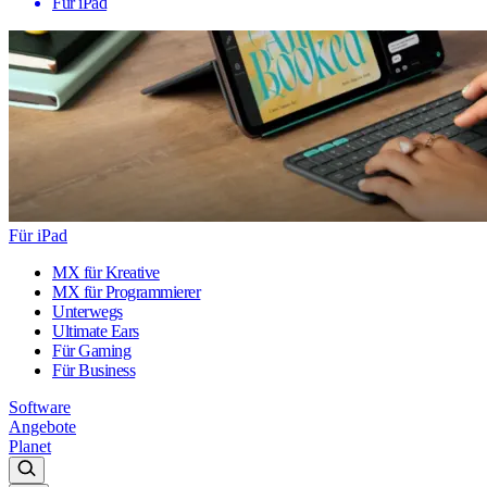
Für iPad
Für iPad
MX für Kreative
MX für Programmierer
Unterwegs
Ultimate Ears
Für Gaming
Für Business
Software
Angebote
Planet