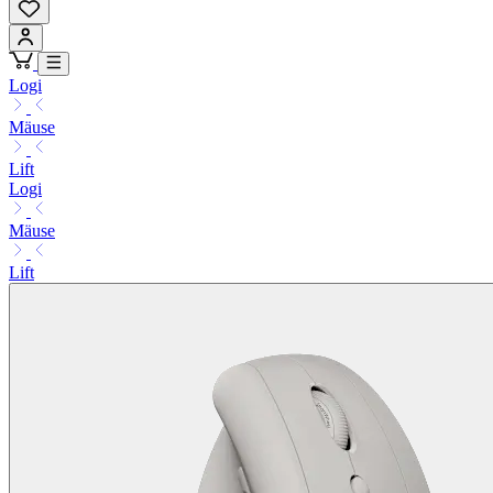
Logi
Mäuse
Lift
Logi
Mäuse
Lift