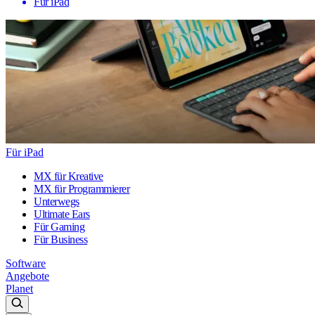
Für iPad
Für iPad
MX für Kreative
MX für Programmierer
Unterwegs
Ultimate Ears
Für Gaming
Für Business
Software
Angebote
Planet