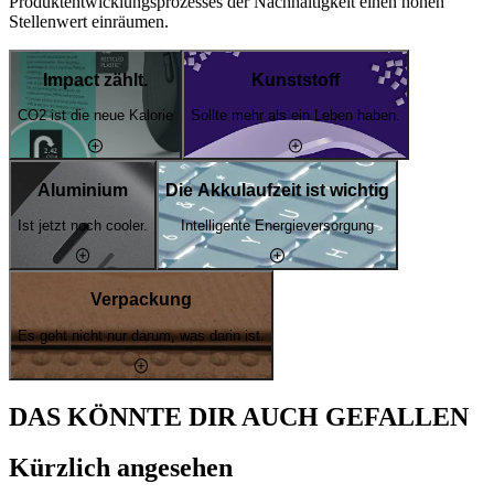
Produktentwicklungsprozesses der Nachhaltigkeit einen hohen
Stellenwert einräumen.
Impact zählt.
Kunststoff
CO2 ist die neue Kalorie
Sollte mehr als ein Leben haben.
Aluminium
Die Akkulaufzeit ist wichtig
Ist jetzt noch cooler.
Intelligente Energieversorgung
Verpackung
Es geht nicht nur darum, was darin ist.
DAS KÖNNTE DIR AUCH GEFALLEN
Kürzlich angesehen