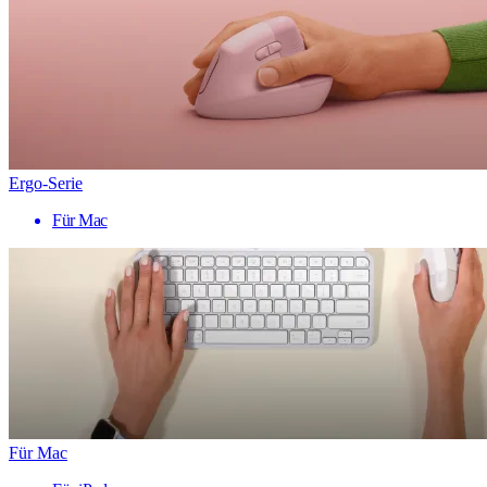
Ergo-Serie
Für Mac
Für Mac