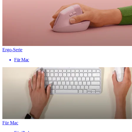
Ergo-Serie
Für Mac
Für Mac