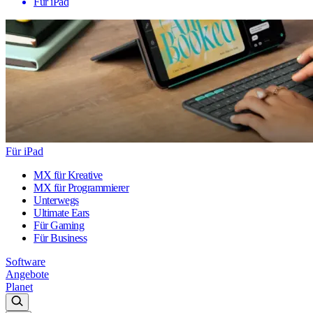
Für iPad
Für iPad
MX für Kreative
MX für Programmierer
Unterwegs
Ultimate Ears
Für Gaming
Für Business
Software
Angebote
Planet