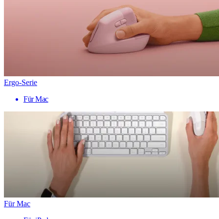
Ergo-Serie
Für Mac
Für Mac