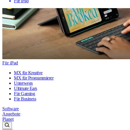
Für iPad
Für iPad
MX für Kreative
MX für Programmierer
Unterwegs
Ultimate Ears
Für Gaming
Für Business
Software
Angebote
Planet