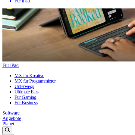
Für iPad
Für iPad
MX für Kreative
MX für Programmierer
Unterwegs
Ultimate Ears
Für Gaming
Für Business
Software
Angebote
Planet