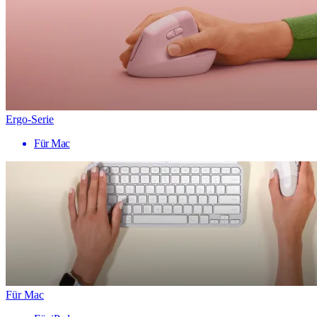
Ergo-Serie
Für Mac
Für Mac