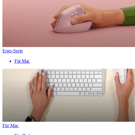
Ergo-Serie
Für Mac
Für Mac