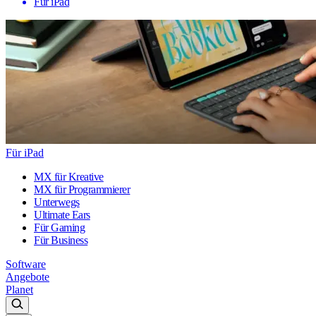
Für iPad
Für iPad
MX für Kreative
MX für Programmierer
Unterwegs
Ultimate Ears
Für Gaming
Für Business
Software
Angebote
Planet