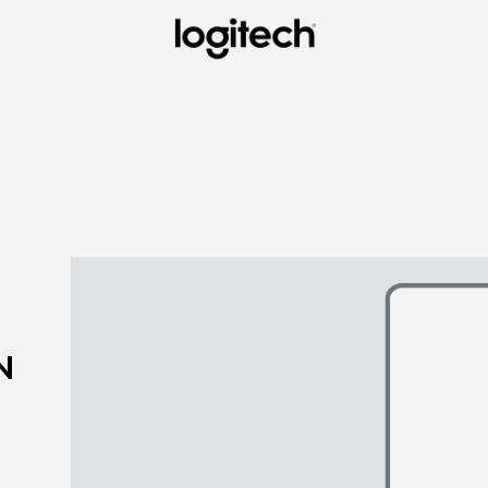
G
S
N