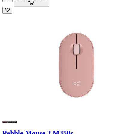
Pebble Mouse 2 M350s