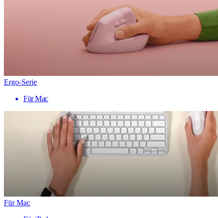
Ergo-Serie
Für Mac
Für Mac