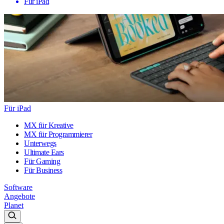
Für iPad
Für iPad
MX für Kreative
MX für Programmierer
Unterwegs
Ultimate Ears
Für Gaming
Für Business
Software
Angebote
Planet