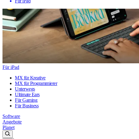
Für iPad
Für iPad
MX für Kreative
MX für Programmierer
Unterwegs
Ultimate Ears
Für Gaming
Für Business
Software
Angebote
Planet