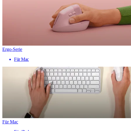
Ergo-Serie
Für Mac
Für Mac