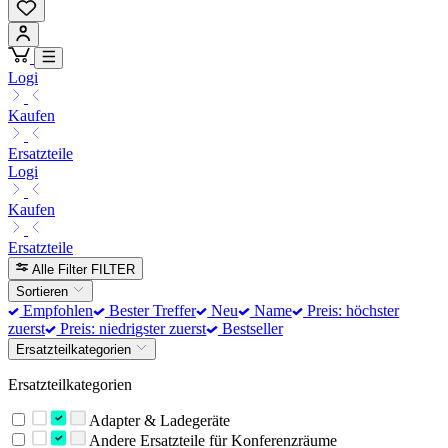
Logi
Kaufen
Ersatzteile
Logi
Kaufen
Ersatzteile
Alle Filter
FILTER
Sortieren
Empfohlen
Bester Treffer
Neu
Name
Preis: höchster
zuerst
Preis: niedrigster zuerst
Bestseller
Ersatzteilkategorien
Ersatzteilkategorien
Adapter & Ladegeräte
Andere Ersatzteile für Konferenzräume