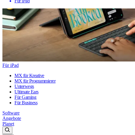
Für iPad
Für iPad
MX für Kreative
MX für Programmierer
Unterwegs
Ultimate Ears
Für Gaming
Für Business
Software
Angebote
Planet