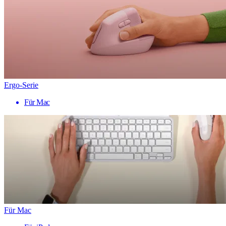
Ergo-Serie
Für Mac
Für Mac