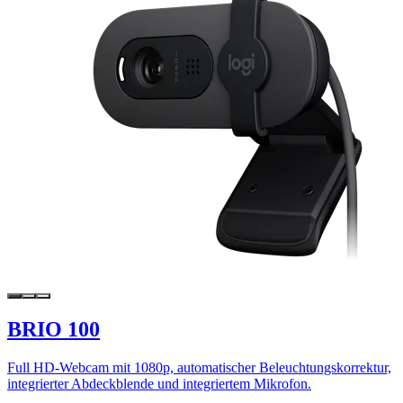
BRIO 100
Full HD-Webcam mit 1080p, automatischer Beleuchtungskorrektur,
integrierter Abdeckblende und integriertem Mikrofon.