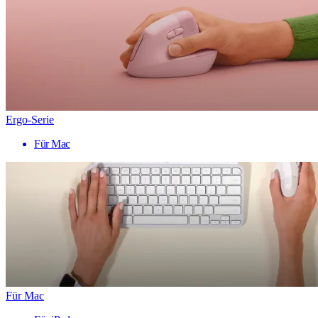
Ergo-Serie
Für Mac
Für Mac