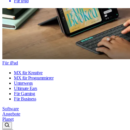
Für iPad
Für iPad
MX für Kreative
MX für Programmierer
Unterwegs
Ultimate Ears
Für Gaming
Für Business
Software
Angebote
Planet