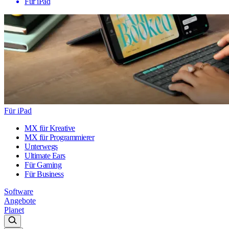
Für iPad
Für iPad
MX für Kreative
MX für Programmierer
Unterwegs
Ultimate Ears
Für Gaming
Für Business
Software
Angebote
Planet