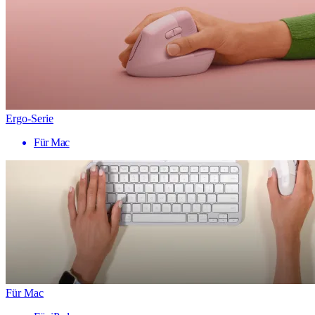
Ergo-Serie
Für Mac
Für Mac