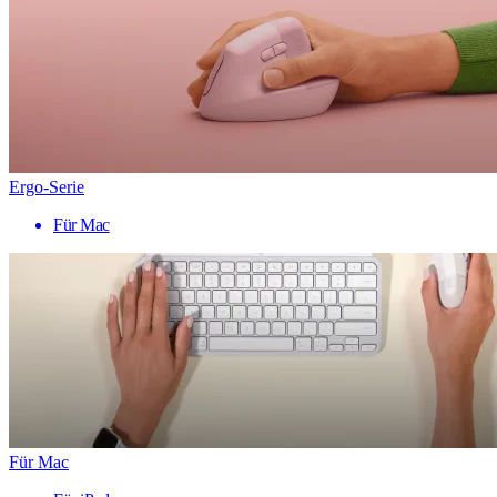
Ergo-Serie
Für Mac
Für Mac