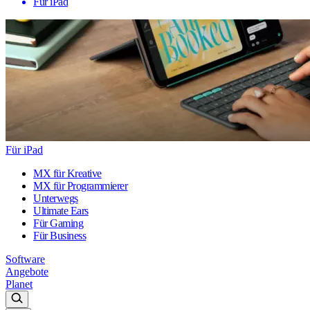
Für iPad
Für iPad
MX für Kreative
MX für Programmierer
Unterwegs
Ultimate Ears
Für Gaming
Für Business
Software
Angebote
Planet