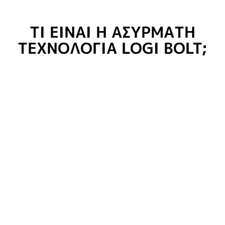
ΤΙ ΕΙΝΑΙ Η ΑΣΥΡΜΑΤΗ
ΤΕΧΝΟΛΟΓΙΑ LOGI BOLT;
Είναι η ασύρματη τεχνολογία επόμενης γενιάς
της Logitech και προσφέρει ασφαλή ασύρματη
σύνδεση υψηλών επιδόσεων κατά τη σύνδεση
συμβατών ποντικιών και πληκτρολογίων μέσω
δεκτών USB Logi Bolt.