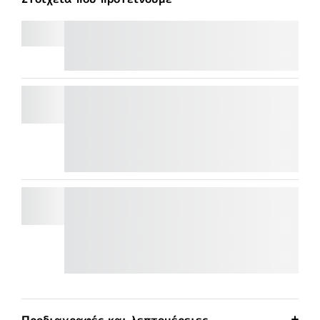
SIGNATURE MK650 COMBO FOR BUSINESS
ΕΠΑΓΓΕΛΜΑΤΙΚΗ WEBCAM C920
e
Εξοικονομήστε 50% στις web κάμερες
με
πληκτρολόγιο και ποντίκι στο καλάθι.
Εφαρμόζονται εξαιρέσεις*
BRIO 4K
Εξοικονομήστε 50% στις web κάμερες
με
πληκτρολόγιο και ποντίκι στο καλάθι.
Εφαρμόζονται εξαιρέσεις*