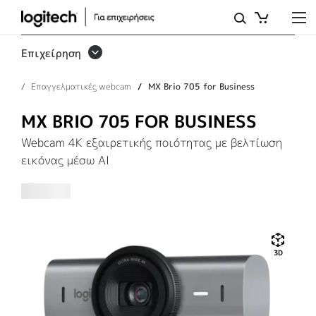
MX
BRIO
Επιχείρηση
705
Επαγγελματικές webcam
MX Brio 705 for Business
FOR
BUSINESS
MX BRIO 705 FOR BUSINESS
Webcam 4K εξαιρετικής ποιότητας με βελτίωση
εικόνας μέσω AI
3D