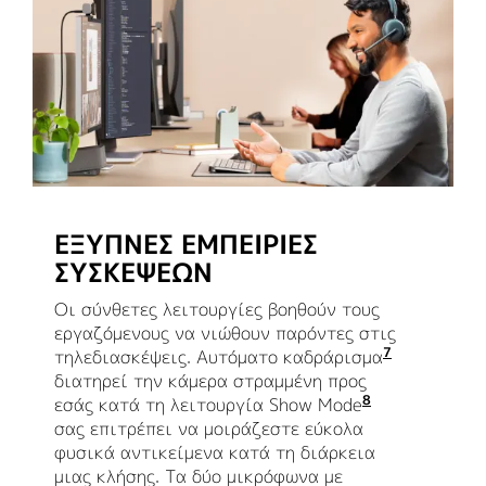
ΈΞΥΠΝΕΣ ΕΜΠΕΙΡΊΕΣ
ΣΥΣΚΈΨΕΩΝ
Οι σύνθετες λειτουργίες βοηθούν τους
εργαζόμενους να νιώθουν παρόντες στις
7
τηλεδιασκέψεις. Αυτόματο καδράρισμα
Ενεργοποιε
διατηρεί την κάμερα στραμμένη προς
8
εσάς κατά τη λειτουργία Show Mode
Ενεργοποιείτ
σας επιτρέπει να μοιράζεστε εύκολα
φυσικά αντικείμενα κατά τη διάρκεια
μιας κλήσης. Τα δύο μικρόφωνα με