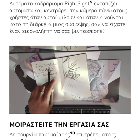
9
Αυτόματο καδράρισμα RightSight
Ενεργοποιείται με
εντοπίζει
αυτόματα και κεντράρει την κάμερα πάνω στους
χρήστες όταν αυτοί μιλούν και όταν κινούνται
κατά τη διάρκεια μιας σύσκεψης, σαν να είχατε
έναν εικονολήπτη να σας βιντεοσκοπεί.
ΜΟΙΡΑΣΤΕΊΤΕ ΤΗΝ ΕΡΓΑΣΊΑ ΣΑΣ
10
Λειτουργία παρουσίασης
Ενεργοποιείται με το Log
επιτρέπει στους