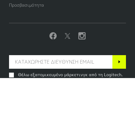
Προσβασιμότητα
Θέλω εξατομικευμένο μάρκετινγκ από τη Logitech.
Μπορείτε να καταργήστε την εγγραφή σας ανά
πάσα στιγμή. Διαβάστε την
πολιτική απορρήτου
.
Ελλάδα
©2026 Logitech. Με την επιφύλαξη παντός δικαιώματος
Όροι Χρήσης
Πολιτική απορρήτου