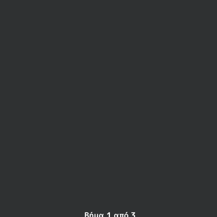
ΡΎΘΜΙΣΗ
ΑΣΎΡΜΑΤΟΥ
ΔΈΚΤΗ
ΓΙΑ
ΠΟΝΤΊΚΙ
Βήμα 1 από 3