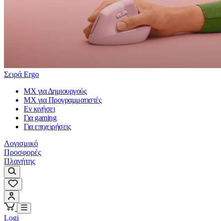
Σειρά Ergo
MX για Δημιουργούς
MX για Προγραμματιστές
Εν κινήσει
Για gaming
Για επιχειρήσεις
Λογισμικό
Προσφορές
Πλανήτης
Logi