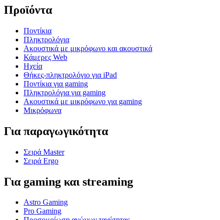
Προϊόντα
Ποντίκια
Πληκτρολόγια
Ακουστικά με μικρόφωνο και ακουστικά
Κάμερες Web
Ηχεία
Θήκες-πληκτρολόγιο για iPad
Ποντίκια για gaming
Πληκτρολόγια για gaming
Ακουστικά με μικρόφωνο για gaming
Μικρόφωνα
Για παραγωγικότητα
Σειρά Master
Σειρά Ergo
Για gaming και streaming
Astro Gaming
Pro Gaming
Προσομοίωση αγώνων ταχύτητας