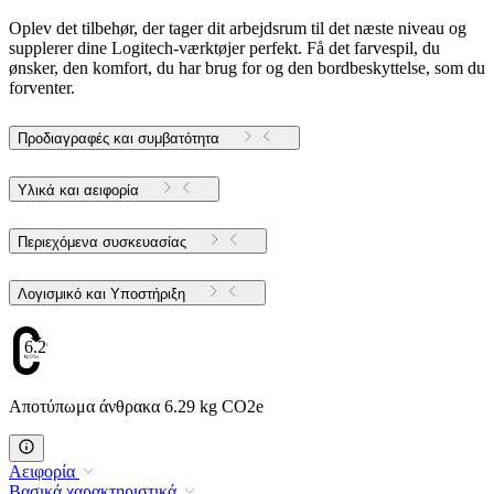
Oplev det tilbehør, der tager dit arbejdsrum til det næste niveau og
supplerer dine Logitech-værktøjer perfekt. Få det farvespil, du
ønsker, den komfort, du har brug for og den bordbeskyttelse, som du
forventer.
Προδιαγραφές και συμβατότητα
Υλικά και αειφορία
Περιεχόμενα συσκευασίας
Λογισμικό και Υποστήριξη
6.29
Αποτύπωμα άνθρακα 6.29 kg CO2e
Αειφορία
Βασικά χαρακτηριστικά