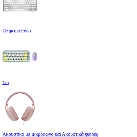
Πληκτρολόγια
Σετ
Ακουστικά με μικρόφωνο και Ακουστικά-ψείρες