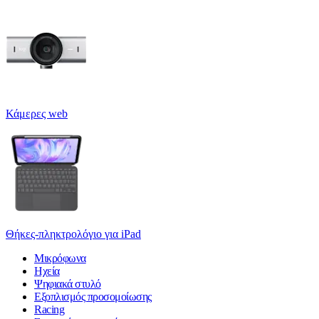
Κάμερες web
Θήκες-πληκτρολόγιο για iPad
Μικρόφωνα
Ηχεία
Ψηφιακά στυλό
Εξοπλισμός προσομοίωσης
Racing