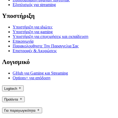
Εξοπλισμός για streaming
Υποστήριξη
Υποστήριξη για ιδιώτες
Υποστήριξη για gaming
Υποστήριξη για επιχειρήσεις και εκπαίδευση
Επικοινωνία
Παρακολουθηστε Την Παραγγελια Σας
Επιστροφές & Ακυρώσεις
Λογισμικό
GHub για Gaming και Streaming
Options+ για απόδοση
Logitech
Προϊόντα
Για παραγωγικότητα