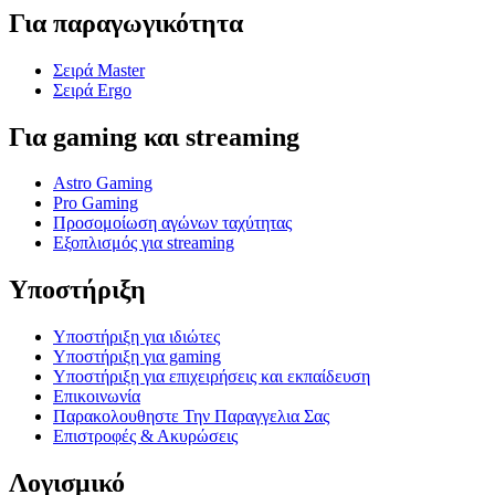
Για παραγωγικότητα
Σειρά Master
Σειρά Ergo
Για gaming και streaming
Astro Gaming
Pro Gaming
Προσομοίωση αγώνων ταχύτητας
Εξοπλισμός για streaming
Υποστήριξη
Υποστήριξη για ιδιώτες
Υποστήριξη για gaming
Υποστήριξη για επιχειρήσεις και εκπαίδευση
Επικοινωνία
Παρακολουθηστε Την Παραγγελια Σας
Επιστροφές & Ακυρώσεις
Λογισμικό