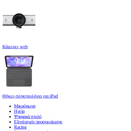
Κάμερες web
Θήκες-πληκτρολόγιο για iPad
Μικρόφωνα
Ηχεία
Ψηφιακά στυλό
Εξοπλισμός προσομοίωσης
Racing