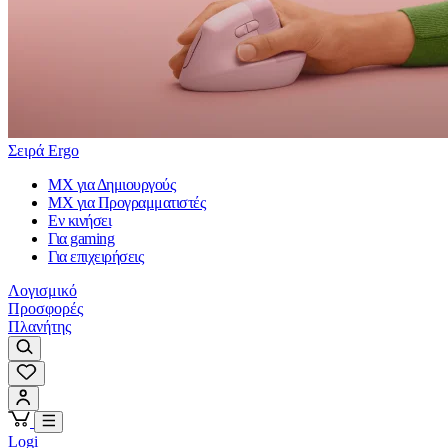
Σειρά Ergo
MX για Δημιουργούς
MX για Προγραμματιστές
Εν κινήσει
Για gaming
Για επιχειρήσεις
Λογισμικό
Προσφορές
Πλανήτης
Logi