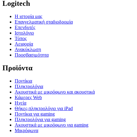
Logitech
Η ιστορία μας
Επαγγελματική σταδιοδρομία
Επενδυτές
Ιστολόγιο
Τύπος
Αειφορία
Ανακύκλωση
Προσβασιμότητα
Προϊόντα
Ποντίκια
Πληκτρολόγια
Ακουστικά με μικρόφωνο και ακουστικά
Κάμερες Web
Ηχεία
Θήκες-πληκτρολόγιο για iPad
Ποντίκια για gaming
Πληκτρολόγια για gaming
Ακουστικά με μικρόφωνο για gaming
Μικρόφωνα