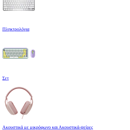
Πληκτρολόγια
Σετ
Ακουστικά με μικρόφωνο και Ακουστικά-ψείρες