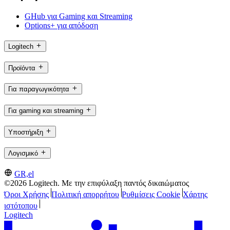
GHub για Gaming και Streaming
Options+ για απόδοση
Logitech
Προϊόντα
Για παραγωγικότητα
Για gaming και streaming
Υποστήριξη
Λογισμικό
GR,el
©2026 Logitech. Με την επιφύλαξη παντός δικαιώματος
Όροι Χρήσης
Πολιτική απορρήτου
Ρυθμίσεις Cookie
Χάρτης
ιστότοπου
Logitech