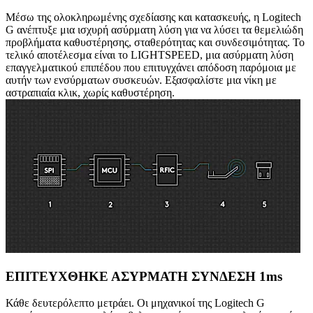
Μέσω της ολοκληρωμένης σχεδίασης και κατασκευής, η Logitech
G ανέπτυξε μια ισχυρή ασύρματη λύση για να λύσει τα θεμελιώδη
προβλήματα καθυστέρησης, σταθερότητας και συνδεσιμότητας. Το
τελικό αποτέλεσμα είναι το LIGHTSPEED, μια ασύρματη λύση
επαγγελματικού επιπέδου που επιτυγχάνει απόδοση παρόμοια με
αυτήν των ενσύρματων συσκευών. Εξασφαλίστε μια νίκη με
αστραπιαία κλικ, χωρίς καθυστέρηση.
ΕΠΙΤΕΥΧΘΗΚΕ ΑΣΥΡΜΑΤΗ ΣΥΝΔΕΣΗ 1ms
Κάθε δευτερόλεπτο μετράει. Οι μηχανικοί της Logitech G