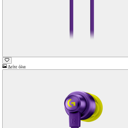
Δείτε όλα