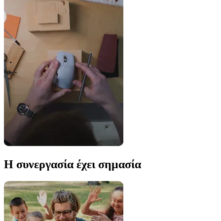
Η συνεργασία έχει σημασία