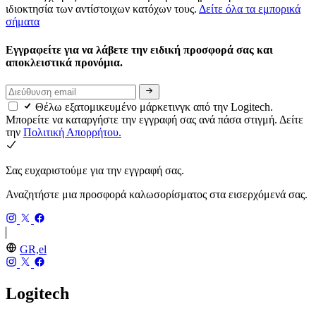
ιδιοκτησία των αντίστοιχων κατόχων τους.
Δείτε όλα τα εμπορικά
σήματα
Εγγραφείτε για να λάβετε την ειδική προσφορά σας και
αποκλειστικά προνόμια.
Θέλω εξατομικευμένο μάρκετινγκ από την Logitech.
Μπορείτε να καταργήστε την εγγραφή σας ανά πάσα στιγμή. Δείτε
την
Πολιτική Απορρήτου.
Σας ευχαριστούμε για την εγγραφή σας.
Αναζητήστε μια προσφορά καλωσορίσματος στα εισερχόμενά σας.
GR,el
Logitech