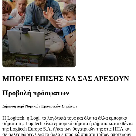
ΜΠΟΡΕΙ ΕΠΙΣΗΣ ΝΑ ΣΑΣ ΑΡΕΣΟΥΝ
Προβολή πρόσφατων
Δήλωση περί Νομικών Εμπορικών Σημάτων
Η Logitech, η Logi, τα λογότυπά τους και όλα τα άλλα εμπορικά
σήματα της Logitech είναι εμπορικά σήματα ή σήματα κατατεθέντα
της Logitech Europe S.A. ή/και των θυγατρικών της στις ΗΠΑ και
σε άλλες χώρες. Όλα τα άλλα εμπορικά σήματα τρίτων αποτελούν