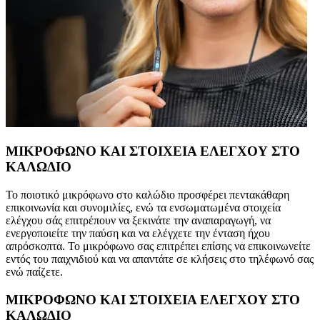
ΜΙΚΡΟΦΩΝΟ ΚΑΙ ΣΤΟΙΧΕΙΑ ΕΛΕΓΧΟΥ ΣΤΟ
ΚΑΛΩΔΙΟ
Το ποιοτικό μικρόφωνο στο καλώδιο προσφέρει πεντακάθαρη
επικοινωνία και συνομιλίες, ενώ τα ενσωματωμένα στοιχεία
ελέγχου σάς επιτρέπουν να ξεκινάτε την αναπαραγωγή, να
ενεργοποιείτε την παύση και να ελέγχετε την ένταση ήχου
απρόσκοπτα. Το μικρόφωνο σας επιτρέπει επίσης να επικοινωνείτε
εντός του παιχνιδιού και να απαντάτε σε κλήσεις στο τηλέφωνό σας
ενώ παίζετε.
ΜΙΚΡΟΦΩΝΟ ΚΑΙ ΣΤΟΙΧΕΙΑ ΕΛΕΓΧΟΥ ΣΤΟ
ΚΑΛΩΔΙΟ