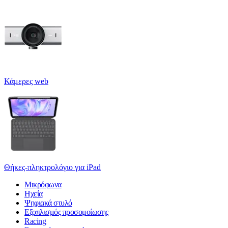
Κάμερες web
Θήκες-πληκτρολόγιο για iPad
Μικρόφωνα
Ηχεία
Ψηφιακά στυλό
Εξοπλισμός προσομοίωσης
Racing