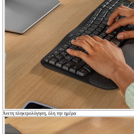
Άνετη πληκτρολόγηση, όλη την ημέρα