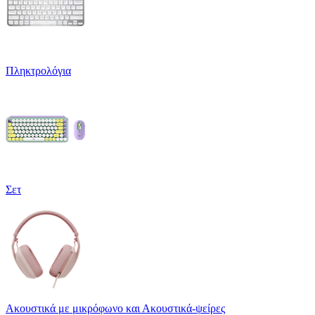
Πληκτρολόγια
Σετ
Ακουστικά με μικρόφωνο και Ακουστικά-ψείρες