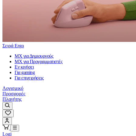
Σειρά Ergo
MX για Δημιουργούς
MX για Προγραμματιστές
Εν κινήσει
Για gaming
Για επιχειρήσεις
Λογισμικό
Προσφορές
Πλανήτης
Logi