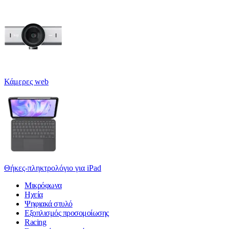
Κάμερες web
Θήκες-πληκτρολόγιο για iPad
Μικρόφωνα
Ηχεία
Ψηφιακά στυλό
Εξοπλισμός προσομοίωσης
Racing