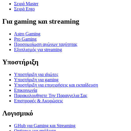
Σειρά Master
Σειρά Ergo
Για gaming και streaming
Astro Gaming
Pro Gaming
Προσομοίωση αγώνων ταχύτητας
Εξοπλισμός για streaming
Υποστήριξη
Υποστήριξη για ιδιώτες
Υποστήριξη για gaming
Υποστήριξη για επιχειρήσεις και εκπαίδευση
Επικοινωνία
Παρακολουθηστε Την Παραγγελια Σας
Επιστροφές & Ακυρώσεις
Λογισμικό
GHub για Gaming και Streaming
Options+ για απόδοση