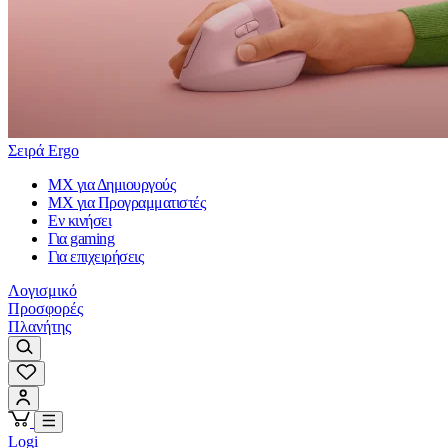
Σειρά Ergo
MX για Δημιουργούς
MX για Προγραμματιστές
Εν κινήσει
Για gaming
Για επιχειρήσεις
Λογισμικό
Προσφορές
Πλανήτης
Logi