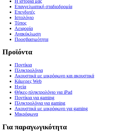
Η ιστορία μας
Επαγγελματική σταδιοδρομία
Επενδυτές
Ιστολόγιο
Τύπος
Αειφορία
Ανακύκλωση
Προσβασιμότητα
Προϊόντα
Ποντίκια
Πληκτρολόγια
Ακουστικά με μικρόφωνο και ακουστικά
Κάμερες Web
Ηχεία
Θήκες-πληκτρολόγιο για iPad
Ποντίκια για gaming
Πληκτρολόγια για gaming
Ακουστικά με μικρόφωνο για gaming
Μικρόφωνα
Για παραγωγικότητα