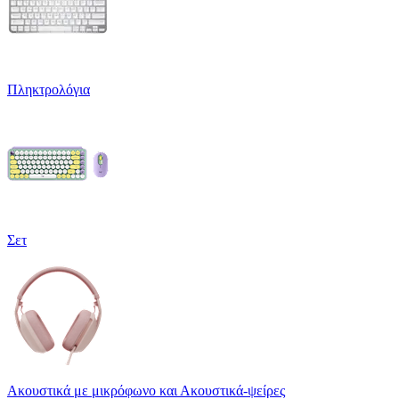
Πληκτρολόγια
Σετ
Ακουστικά με μικρόφωνο και Ακουστικά-ψείρες