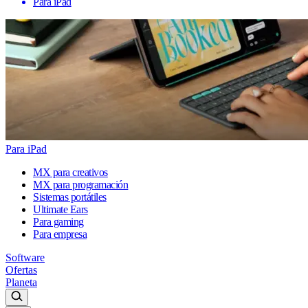
Para iPad
Para iPad
MX para creativos
MX para programación
Sistemas portátiles
Ultimate Ears
Para gaming
Para empresa
Software
Ofertas
Planeta