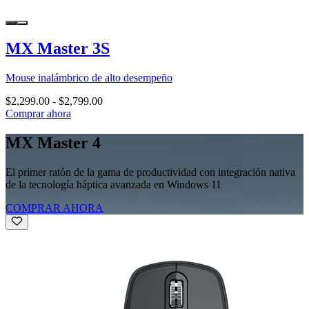
MX Master 3S
Mouse inalámbrico de alto desempeño
$2,299.00
-
$2,799.00
Comprar ahora
MX Master 4
El primer ratón de la gama de productividad con integración nativa
de la tecnología háptica avanzada en Windows 11
COMPRAR AHORA