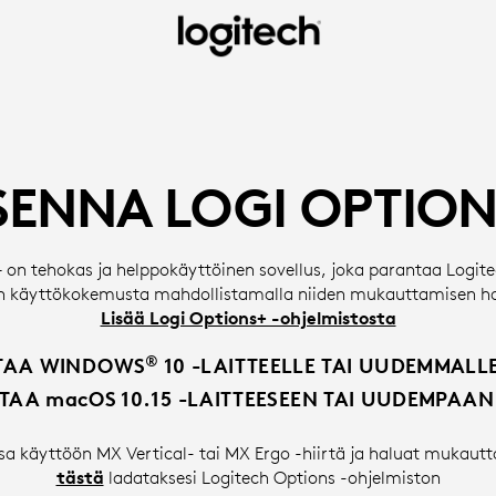
SENNA LOGI OPTION
 on tehokas ja helppokäyttöinen sovellus, joka parantaa Logitec
 käyttökokemusta mahdollistamalla niiden mukauttamisen hal
Lisää Logi Options+ -ohjelmistosta
®
TAA WINDOWS
10 -LAITTEELLE TAI UUDEMMALL
TAA macOS 10.15 -LAITTEESEEN TAI UUDEMPAAN
sa käyttöön MX Vertical- tai MX Ergo -hiirtä ja haluat mukautt
tästä
ladataksesi Logitech Options -ohjelmiston