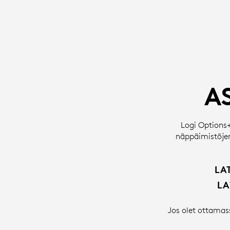
ASENNA
LOGI
OPTIONS+
A
-
Logi Options+
näppäimistöjen
OHJELMISTO
LA
LA
|
Jos olet ottamas