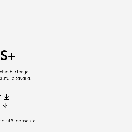
S+
hin hiirten ja
utulla tavalla.
E
aa sitä, napsauta