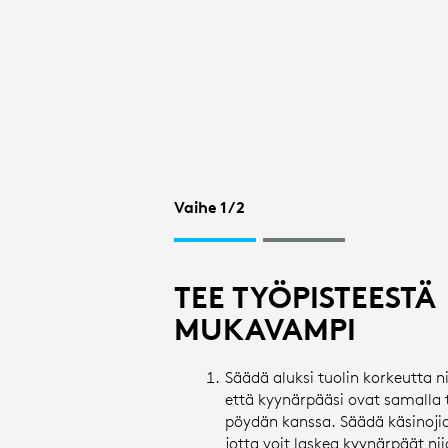
TYÖASEMAN
ASETUKSET
|
Vaihe 1/2
LOGITECH
TEE TYÖPISTEESTÄ
MUKAVAMPI
Säädä aluksi tuolin korkeutta ni
että kyynärpääsi ovat samalla 
pöydän kanssa. Säädä käsinoji
jotta voit laskea kyynärpäät ni