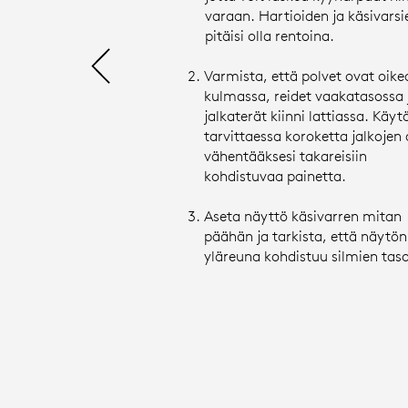
varaan. Hartioiden ja käsivarsi
pitäisi olla rentoina.
Varmista, että polvet ovat oike
kulmassa, reidet vaakatasossa 
jalkaterät kiinni lattiassa. Käyt
tarvittaessa koroketta jalkojen 
vähentääksesi takareisiin
kohdistuvaa painetta.
Aseta näyttö käsivarren mitan
päähän ja tarkista, että näytön
yläreuna kohdistuu silmien taso