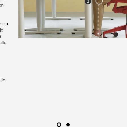
en
assa
ja
ä
alla
lle.