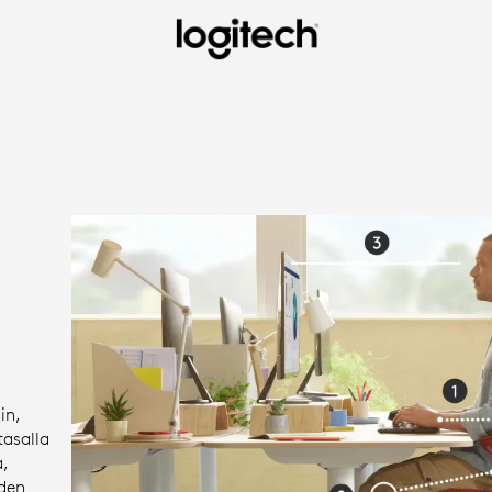
in,
tasalla
a,
iden