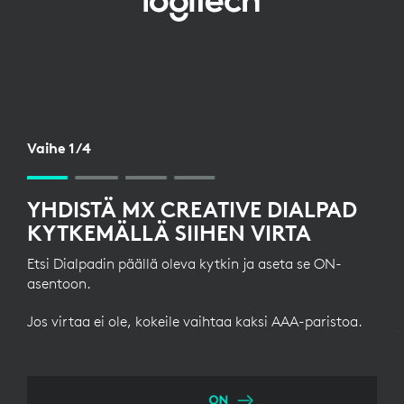
DIALPADIN
KÄYTTÖÖNOTTO
BLUETOOTHIN
KAUTTA
Vaihe 1/4
YHDISTÄ MX CREATIVE DIALPAD
KYTKEMÄLLÄ SIIHEN VIRTA
Etsi Dialpadin päällä oleva kytkin ja aseta se ON-
asentoon.
Jos virtaa ei ole, kokeile vaihtaa kaksi AAA-paristoa.