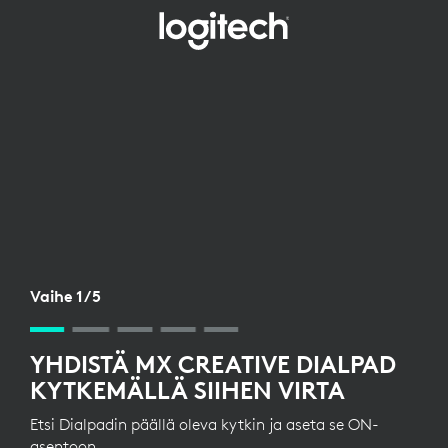
DIALPADIN
KÄYTTÖÖNOTTO
LANGATTOMAN
VASTAANOTTIMEN
KAUTTA
Vaihe 1/5
YHDISTÄ MX CREATIVE DIALPAD
KYTKEMÄLLÄ SIIHEN VIRTA
Etsi Dialpadin päällä oleva kytkin ja aseta se ON-
asentoon.