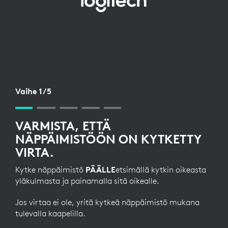
NÄPPÄIMISTÖN
KÄYTTÖÖNOTTO
BLUETOOTHIN
KAUTTA
Vaihe 1/5
VARMISTA, ETTÄ
NÄPPÄIMISTÖÖN ON KYTKETTY
VIRTA.
Kytke näppäimistö
PÄÄLLE
etsimällä kytkin oikeasta
yläkulmasta ja painamalla sitä oikealle.
Jos virtaa ei ole, yritä kytkeä näppäimistö mukana
tulevalla kaapelilla.