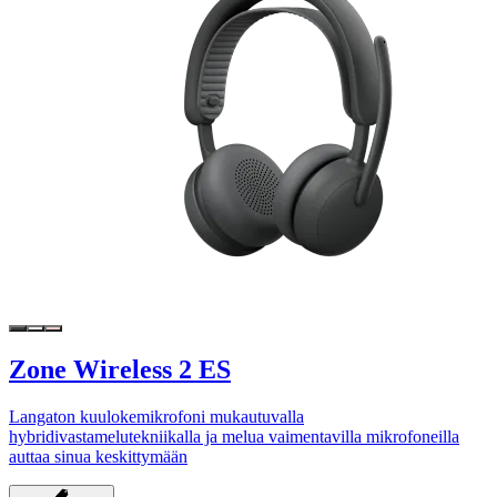
Zone Wireless 2 ES
Langaton kuulokemikrofoni mukautuvalla
hybridivastamelutekniikalla ja melua vaimentavilla mikrofoneilla
auttaa sinua keskittymään