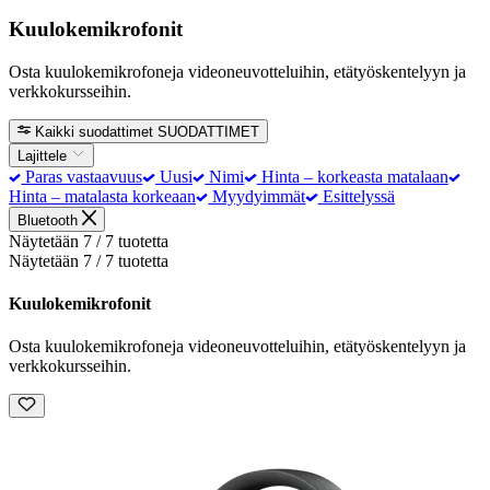
Kuulokemikrofonit
Osta kuulokemikrofoneja videoneuvotteluihin, etätyöskentelyyn ja
verkkokursseihin.
Kaikki suodattimet
SUODATTIMET
Lajittele
Paras vastaavuus
Uusi
Nimi
Hinta – korkeasta matalaan
Hinta – matalasta korkeaan
Myydyimmät
Esittelyssä
Bluetooth
Näytetään 7 / 7 tuotetta
Näytetään 7 / 7 tuotetta
Kuulokemikrofonit
Osta kuulokemikrofoneja videoneuvotteluihin, etätyöskentelyyn ja
verkkokursseihin.