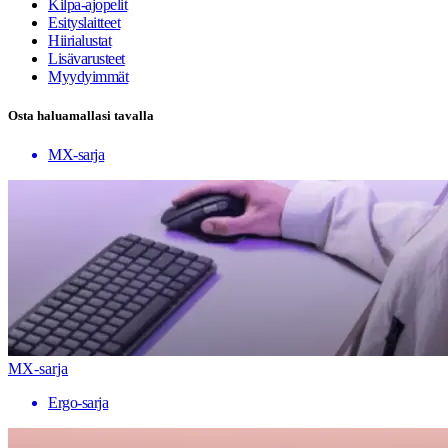
Kilpa-ajopelit
Esityslaitteet
Hiirialustat
Lisävarusteet
Myydyimmät
Osta haluamallasi tavalla
MX-sarja
MX-sarja
Ergo-sarja