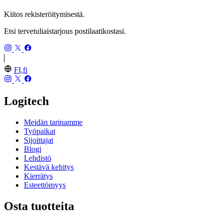
Kiitos rekisteröitymisestä.
Etsi tervetuliaistarjous postilaatikostasi.
FI,fi
Logitech
Meidän tarinamme
Työpaikat
Sijoittajat
Blogi
Lehdistö
Kestävä kehitys
Kierrätys
Esteettömyys
Osta tuotteita