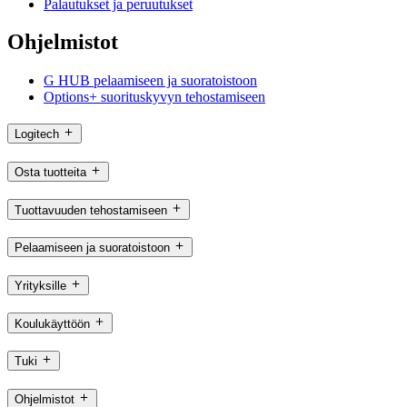
Palautukset ja peruutukset
Ohjelmistot
G HUB pelaamiseen ja suoratoistoon
Options+ suorituskyvyn tehostamiseen
Logitech
Osta tuotteita
Tuottavuuden tehostamiseen
Pelaamiseen ja suoratoistoon
Yrityksille
Koulukäyttöön
Tuki
Ohjelmistot