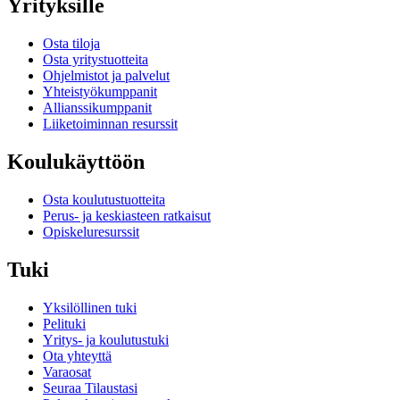
Yrityksille
Osta tiloja
Osta yritystuotteita
Ohjelmistot ja palvelut
Yhteistyökumppanit
Allianssikumppanit
Liiketoiminnan resurssit
Koulukäyttöön
Osta koulutustuotteita
Perus- ja keskiasteen ratkaisut
Opiskeluresurssit
Tuki
Yksilöllinen tuki
Pelituki
Yritys- ja koulutustuki
Ota yhteyttä
Varaosat
Seuraa Tilaustasi