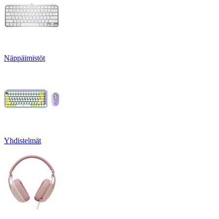
Näppäimistöt
Yhdistelmät