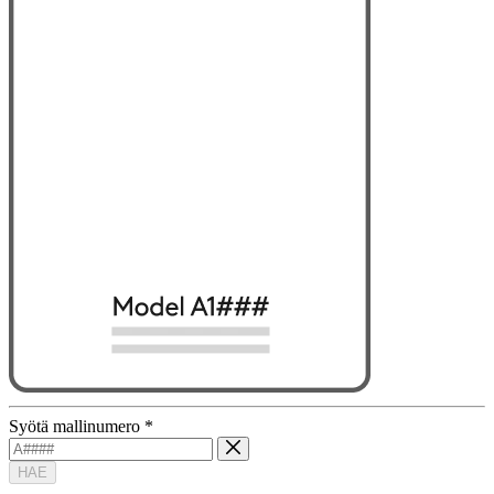
Syötä mallinumero
*
HAE