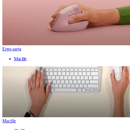
Ergo-sarja
Macille
Macille