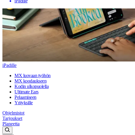
iPadille
iPadille
MX luovaan työhön
MX koodaukseen
Kodin ulkopuolella
Ultimate Ears
Pelaamiseen
Yrityksille
Ohjelmistot
Tarjoukset
Planeetta