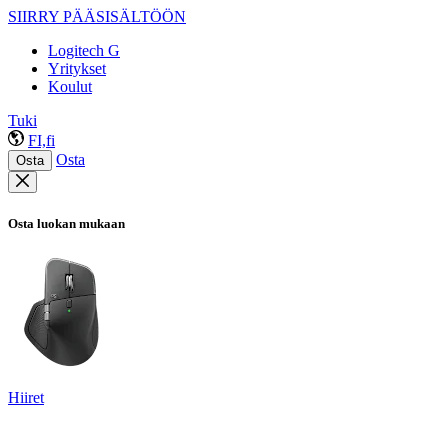
SIIRRY PÄÄSISÄLTÖÖN
Logitech G
Yritykset
Koulut
Tuki
FI,fi
Osta
Osta
Osta luokan mukaan
Hiiret