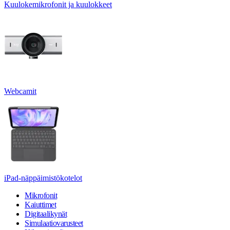
Kuulokemikrofonit ja kuulokkeet
Webcamit
iPad-näppäimistökotelot
Mikrofonit
Kaiuttimet
Digitaalikynät
Simulaatiovarusteet