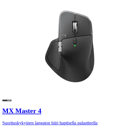
MX Master 4
Suorituskykyinen langaton hiiri haptisella palautteella