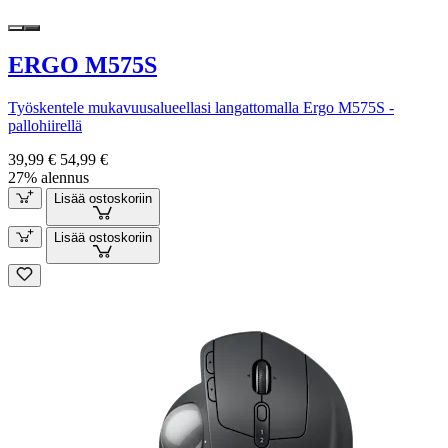
ERGO M575S
Työskentele mukavuusalueellasi langattomalla Ergo M575S -
pallohiirellä
39,99 €
54,99 €
27% alennus
Lisää ostoskoriin
Lisää ostoskoriin