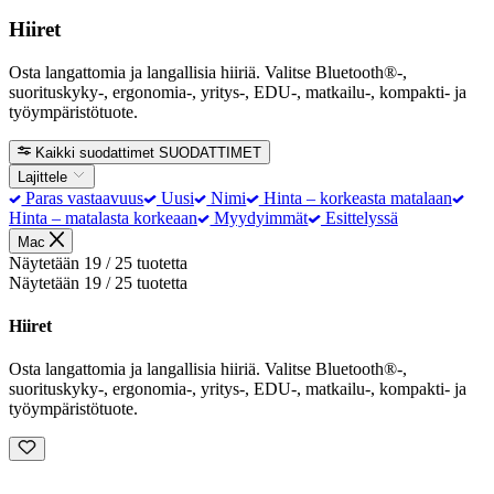
Hiiret
Osta langattomia ja langallisia hiiriä. Valitse Bluetooth®-,
suorituskyky-, ergonomia-, yritys-, EDU-, matkailu-, kompakti- ja
työympäristötuote.
Kaikki suodattimet
SUODATTIMET
Lajittele
Paras vastaavuus
Uusi
Nimi
Hinta – korkeasta matalaan
Hinta – matalasta korkeaan
Myydyimmät
Esittelyssä
Mac
Näytetään 19 / 25 tuotetta
Näytetään 19 / 25 tuotetta
Hiiret
Osta langattomia ja langallisia hiiriä. Valitse Bluetooth®-,
suorituskyky-, ergonomia-, yritys-, EDU-, matkailu-, kompakti- ja
työympäristötuote.