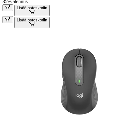
35% alennus
Lisää ostoskoriin
Lisää ostoskoriin