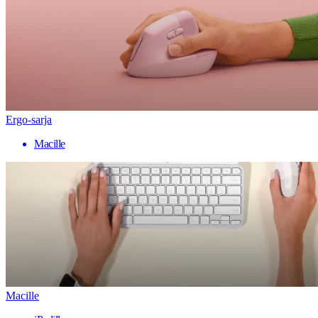
Ergo-sarja
Macille
Macille