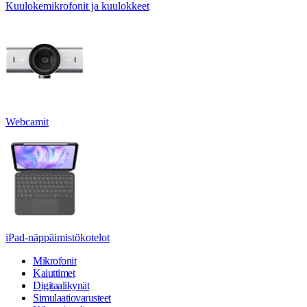
Kuulokemikrofonit ja kuulokkeet
Webcamit
iPad-näppäimistökotelot
Mikrofonit
Kaiuttimet
Digitaalikynät
Simulaatiovarusteet