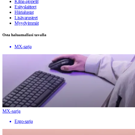
Kilpa-ajopelit
Esityslaitteet
Hiirialustat
Lisävarusteet
Myydyimmät
Osta haluamallasi tavalla
MX-sarja
MX-sarja
Ergo-sarja