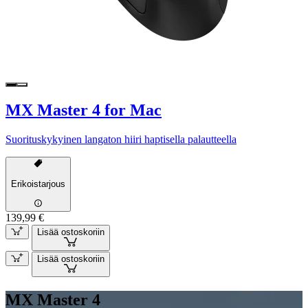
MX Master 4 for Mac
Suorituskykyinen langaton hiiri haptisella palautteella
Erikoistarjous
139,99 €
Lisää ostoskoriin
Lisää ostoskoriin
MX Master 4