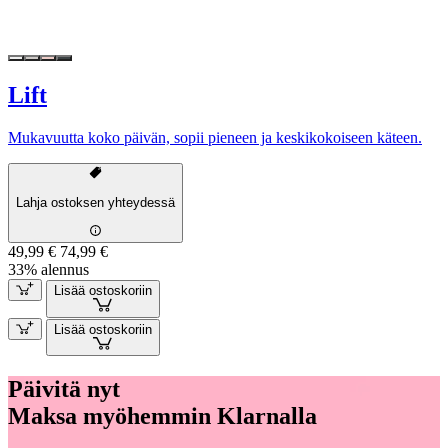
Lift
Mukavuutta koko päivän, sopii pieneen ja keskikokoiseen käteen.
Lahja ostoksen yhteydessä
49,99 €
74,99 €
33% alennus
Lisää ostoskoriin
Lisää ostoskoriin
Päivitä nyt
Maksa myöhemmin Klarnalla