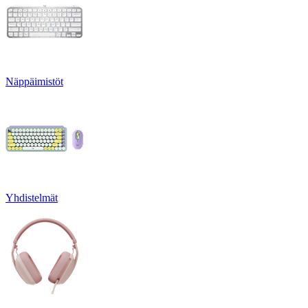
Näppäimistöt
Yhdistelmät