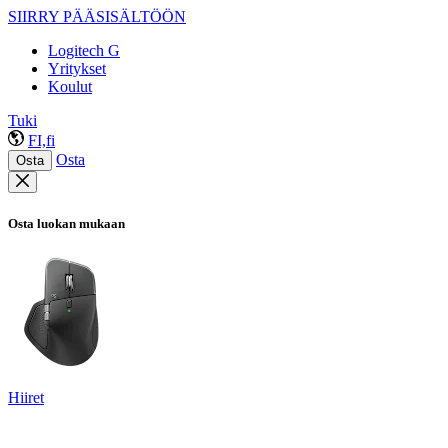
SIIRRY PÄÄSISÄLTÖÖN
Logitech G
Yritykset
Koulut
Tuki
FI,fi
Osta
Osta
Osta luokan mukaan
Hiiret