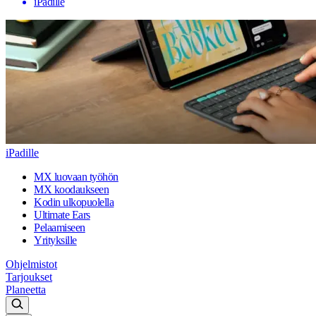
iPadille
iPadille
MX luovaan työhön
MX koodaukseen
Kodin ulkopuolella
Ultimate Ears
Pelaamiseen
Yrityksille
Ohjelmistot
Tarjoukset
Planeetta