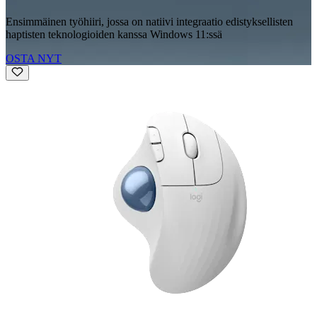
Ensimmäinen työhiiri, jossa on natiivi integraatio edistyksellisten
haptisten teknologioiden kanssa Windows 11:ssä
OSTA NYT