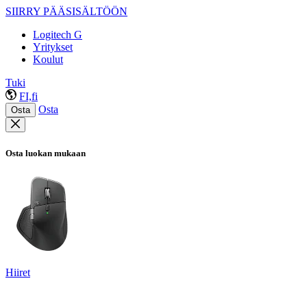
SIIRRY PÄÄSISÄLTÖÖN
Logitech G
Yritykset
Koulut
Tuki
FI,fi
Osta
Osta
Osta luokan mukaan
Hiiret