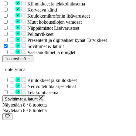
Kiinnikkeet ja telakointiasema
Korvaava kärki
Kuulokemikrofonin lisävarusteet
Muut kokoustilojen varaosat
Näppäimistöt Lisävarusteet
Pelitarvikkeet
Presenterit ja digitaaliset kynät Tarvikkeet
Sovittimet & laturit
Vastaanottimet ja donglet
Tuoteryhmä
Tuoteryhmä
Kuulokkeet ja kuulokkeet
Neuvottelutilajärjestelmät
Telakointiasema
Sovittimet & laturit
Näytetään 8 / 8 tuotetta
Näytetään 8 / 8 tuotetta