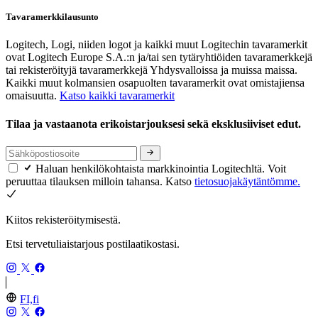
Tavaramerkkilausunto
Logitech, Logi, niiden logot ja kaikki muut Logitechin tavaramerkit
ovat Logitech Europe S.A.:n ja/tai sen tytäryhtiöiden tavaramerkkejä
tai rekisteröityjä tavaramerkkejä Yhdysvalloissa ja muissa maissa.
Kaikki muut kolmansien osapuolten tavaramerkit ovat omistajiensa
omaisuutta.
Katso kaikki tavaramerkit
Tilaa ja vastaanota erikoistarjouksesi sekä eksklusiiviset edut.
Haluan henkilökohtaista markkinointia Logitechltä. Voit
peruuttaa tilauksen milloin tahansa. Katso
tietosuojakäytäntömme.
Kiitos rekisteröitymisestä.
Etsi tervetuliaistarjous postilaatikostasi.
FI,fi