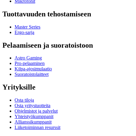
Mikrofonit
Tuottavuuden tehostamiseen
Master Series
Ergo-sarja
Pelaamiseen ja suoratoistoon
Astro Gaming
Pro-pelaaminen
Kilpa-ajosimulaatio
Suoratoistolaitteet
Yrityksille
Osta tiloja
Osta yritystuotteita
Ohjelmistot ja palvelut
Yhteistyökumppanit
Allianssikumppanit
Liiketoiminnan resurssit