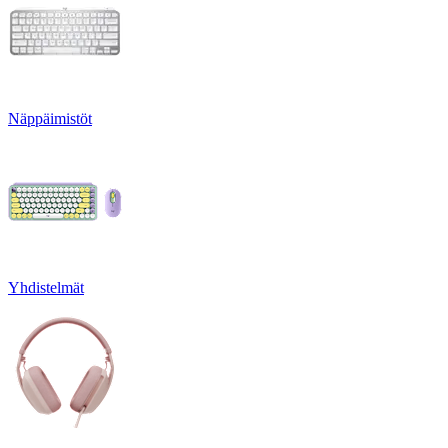
Näppäimistöt
Yhdistelmät