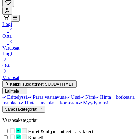
Logi
Osta
Varaosat
Logi
Osta
Varaosat
Kaikki suodattimet
SUODATTIMET
Lajittele
Esittelyssä
Paras vastaavuus
Uusi
Nimi
Hinta – korkeasta
matalaan
Hinta – matalasta korkeaan
Myydyimmät
Varaosakategoriat
Varaosakategoriat
Hiiret & ohjauslaitteet Tarvikkeet
Kaapelit