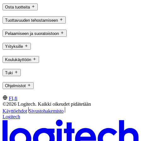
Osta tuotteita
Tuottavuuden tehostamiseen
Pelaamiseen ja suoratoistoon
Yrityksille
Koulukäyttöön
Tuki
Ohjelmistot
FI,fi
©2026 Logitech. Kaikki oikeudet pidätetään
Käyttöehdot
Sivustohakemisto
Logitech