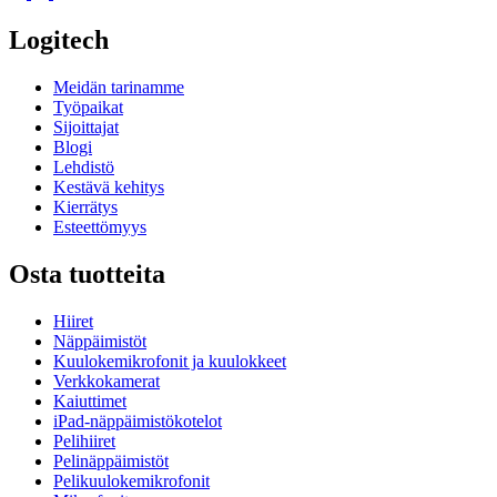
Logitech
Meidän tarinamme
Työpaikat
Sijoittajat
Blogi
Lehdistö
Kestävä kehitys
Kierrätys
Esteettömyys
Osta tuotteita
Hiiret
Näppäimistöt
Kuulokemikrofonit ja kuulokkeet
Verkkokamerat
Kaiuttimet
iPad-näppäimistökotelot
Pelihiiret
Pelinäppäimistöt
Pelikuulokemikrofonit