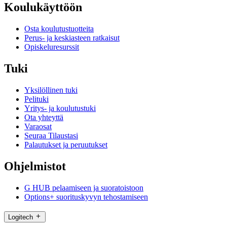
Koulukäyttöön
Osta koulutustuotteita
Perus- ja keskiasteen ratkaisut
Opiskeluresurssit
Tuki
Yksilöllinen tuki
Pelituki
Yritys- ja koulutustuki
Ota yhteyttä
Varaosat
Seuraa Tilaustasi
Palautukset ja peruutukset
Ohjelmistot
G HUB pelaamiseen ja suoratoistoon
Options+ suorituskyvyn tehostamiseen
Logitech