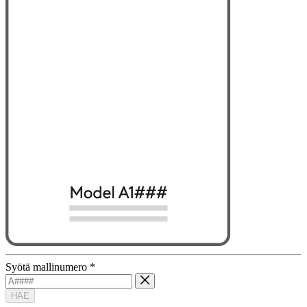
Syötä mallinumero
*
HAE