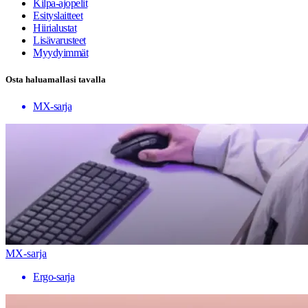
Kilpa-ajopelit
Esityslaitteet
Hiirialustat
Lisävarusteet
Myydyimmät
Osta haluamallasi tavalla
MX-sarja
MX-sarja
Ergo-sarja