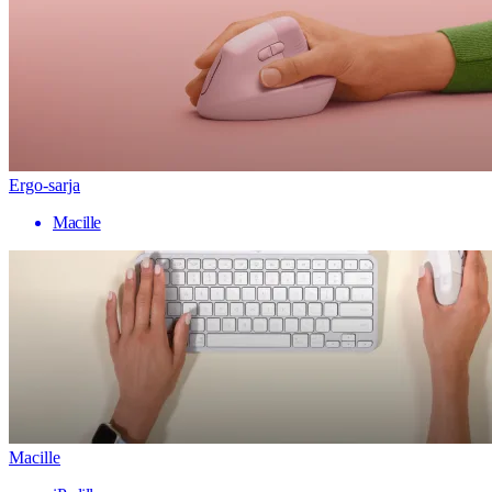
Ergo-sarja
Macille
Macille