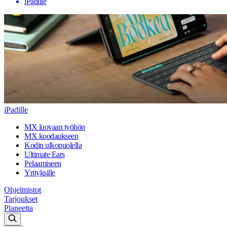
iPadille
iPadille
MX luovaan työhön
MX koodaukseen
Kodin ulkopuolella
Ultimate Ears
Pelaamiseen
Yrityksille
Ohjelmistot
Tarjoukset
Planeetta