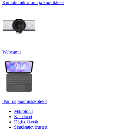
Kuulokemikrofonit ja kuulokkeet
Webcamit
iPad-näppäimistökotelot
Mikrofonit
Kaiuttimet
Digitaalikynät
Simulaatiovarusteet