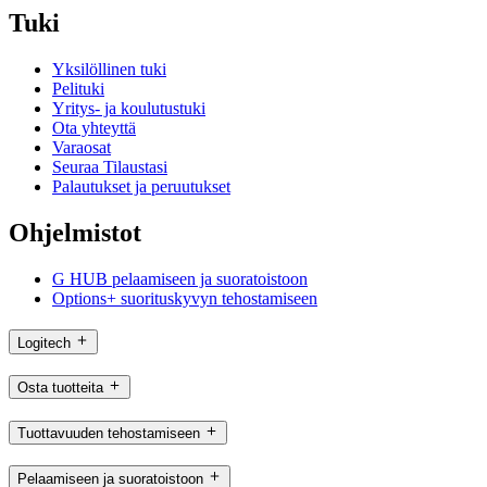
Tuki
Yksilöllinen tuki
Pelituki
Yritys- ja koulutustuki
Ota yhteyttä
Varaosat
Seuraa Tilaustasi
Palautukset ja peruutukset
Ohjelmistot
G HUB pelaamiseen ja suoratoistoon
Options+ suorituskyvyn tehostamiseen
Logitech
Osta tuotteita
Tuottavuuden tehostamiseen
Pelaamiseen ja suoratoistoon