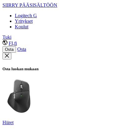
SIIRRY PÄÄSISÄLTÖÖN
Logitech G
Yritykset
Koulut
Tuki
FI,fi
Osta
Osta
Osta luokan mukaan
Hiiret