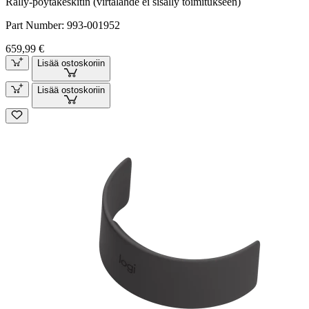
Rally-pöytäkeskitin (virtalähde ei sisälly toimitukseen)
Part Number:
993-001952
659,99 €
Lisää ostoskoriin
Lisää ostoskoriin