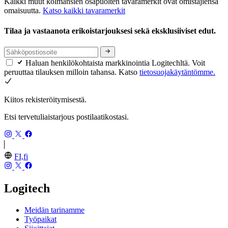
Kaikki muut kolmansien osapuolten tavaramerkit ovat omistajiensa
omaisuutta.
Katso kaikki tavaramerkit
Tilaa ja vastaanota erikoistarjouksesi sekä eksklusiiviset edut.
Haluan henkilökohtaista markkinointia Logitechltä. Voit
peruuttaa tilauksen milloin tahansa. Katso
tietosuojakäytäntömme.
Kiitos rekisteröitymisestä.
Etsi tervetuliaistarjous postilaatikostasi.
FI,fi
Logitech
Meidän tarinamme
Työpaikat