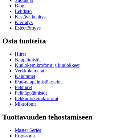
Sijoittajat
Blogi
Lehdistö
Kestävä kehitys
Kierrätys
Esteettömyys
Osta tuotteita
Hiiret
Näppäimistöt
Kuulokemikrofonit ja kuulokkeet
Verkkokamerat
Kaiuttimet
iPad-näppäimistökotelot
Pelihiiret
Pelinäppäimistöt
Pelikuulokemikrofonit
Mikrofonit
Tuottavuuden tehostamiseen
Master Series
Ergo-sarja