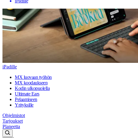
iPadille
iPadille
MX luovaan työhön
MX koodaukseen
Kodin ulkopuolella
Ultimate Ears
Pelaamiseen
Yrityksille
Ohjelmistot
Tarjoukset
Planeetta