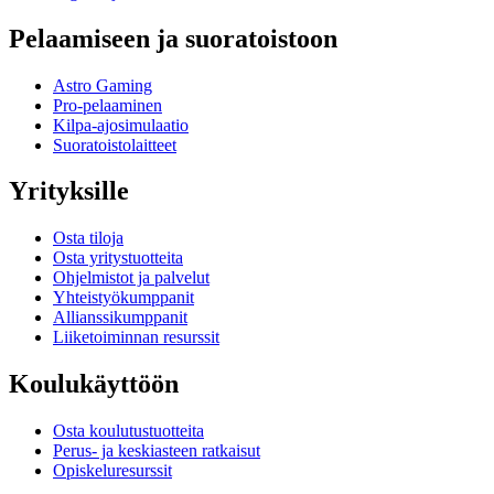
Pelaamiseen ja suoratoistoon
Astro Gaming
Pro-pelaaminen
Kilpa-ajosimulaatio
Suoratoistolaitteet
Yrityksille
Osta tiloja
Osta yritystuotteita
Ohjelmistot ja palvelut
Yhteistyökumppanit
Allianssikumppanit
Liiketoiminnan resurssit
Koulukäyttöön
Osta koulutustuotteita
Perus- ja keskiasteen ratkaisut
Opiskeluresurssit