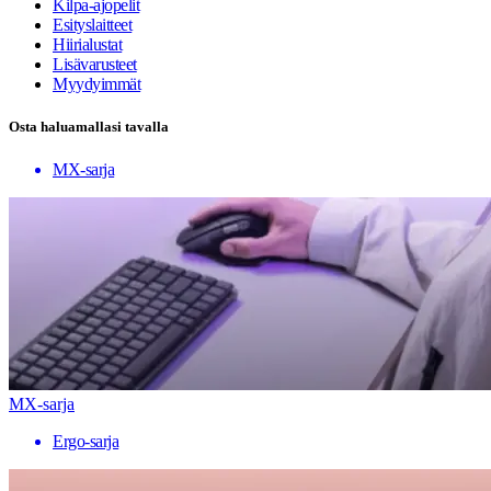
Kilpa-ajopelit
Esityslaitteet
Hiirialustat
Lisävarusteet
Myydyimmät
Osta haluamallasi tavalla
MX-sarja
MX-sarja
Ergo-sarja