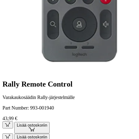
Rally Remote Control
Varakaukosäädin Rally-järjestelmälle
Part Number:
993-001940
43,99 €
Lisää ostoskoriin
Lisää ostoskoriin