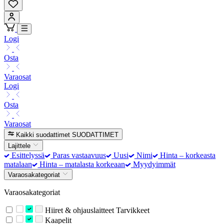
Logi
Osta
Varaosat
Logi
Osta
Varaosat
Kaikki suodattimet
SUODATTIMET
Lajittele
Esittelyssä
Paras vastaavuus
Uusi
Nimi
Hinta – korkeasta
matalaan
Hinta – matalasta korkeaan
Myydyimmät
Varaosakategoriat
Varaosakategoriat
Hiiret & ohjauslaitteet Tarvikkeet
Kaapelit