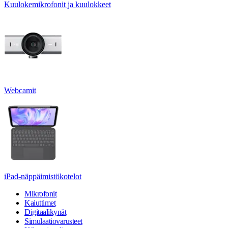
Kuulokemikrofonit ja kuulokkeet
Webcamit
iPad-näppäimistökotelot
Mikrofonit
Kaiuttimet
Digitaalikynät
Simulaatiovarusteet