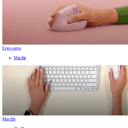
Ergo-sarja
Macille
Macille