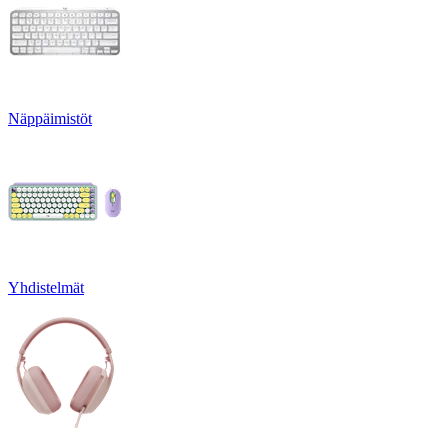
Näppäimistöt
Yhdistelmät