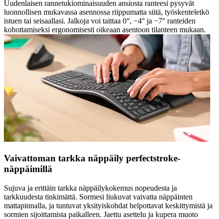
Uudenlaisen rannetukiominaisuuden ansiosta ranteesi pysyvät
luonnollisen mukavassa asennossa riippumatta siitä, työskenteletkö
istuen tai seisaallasi. Jalkoja voi taittaa 0°, −4° ja −7° ranteiden
kohottamiseksi ergonomisesti oikeaan asentoon tilanteen mukaan.
Vaivattoman tarkka näppäily perfectstroke-
näppäimillä
Sujuva ja erittäin tarkka näppäilykokemus nopeudesta ja
tarkkuudesta tinkimättä. Sormesi liukuvat vaivatta näppäinten
mattapinnalla, ja tuntuvat yksityiskohdat helpottavat keskittymistä ja
sormien sijoittamista paikalleen. Jaettu asettelu ja kupera muoto