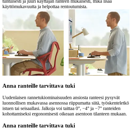
tuntuisesti ja juuri käyttäjän ranteen mukaisesti, mikä lisää
käyttömukavuutta ja helpottaa rentoutumista.
Anna ranteille tarvittava tuki
Uudenlaisen rannetukiominaisuuden ansiosta ranteesi pysyvät
luonnollisen mukavassa asennossa riippumatta siitä, työskenteletkö
istuen tai seisaallasi. Jalkoja voi taittaa 0°, −4° ja −7° ranteiden
kohottamiseksi ergonomisesti oikeaan asentoon tilanteen mukaan.
Anna ranteille tarvittava tuki