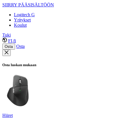
SIIRRY PÄÄSISÄLTÖÖN
Logitech G
Yritykset
Koulut
Tuki
FI,fi
Osta
Osta
Osta luokan mukaan
Hiiret