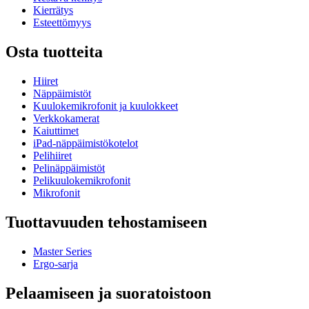
Kierrätys
Esteettömyys
Osta tuotteita
Hiiret
Näppäimistöt
Kuulokemikrofonit ja kuulokkeet
Verkkokamerat
Kaiuttimet
iPad-näppäimistökotelot
Pelihiiret
Pelinäppäimistöt
Pelikuulokemikrofonit
Mikrofonit
Tuottavuuden tehostamiseen
Master Series
Ergo-sarja
Pelaamiseen ja suoratoistoon