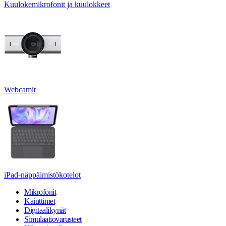
Kuulokemikrofonit ja kuulokkeet
Webcamit
iPad-näppäimistökotelot
Mikrofonit
Kaiuttimet
Digitaalikynät
Simulaatiovarusteet