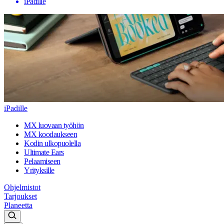
iPadille
iPadille
MX luovaan työhön
MX koodaukseen
Kodin ulkopuolella
Ultimate Ears
Pelaamiseen
Yrityksille
Ohjelmistot
Tarjoukset
Planeetta