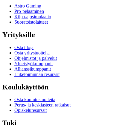
Astro Gaming
Pro-pelaaminen
Kilpa-ajosimulaatio
Suoratoistolaitteet
Yrityksille
Osta tiloja
Osta yritystuotteita
Ohjelmistot ja palvelut
Yhteistyökumppanit
Allianssikumppanit
Liiketoiminnan resurssit
Koulukäyttöön
Osta koulutustuotteita
Perus- ja keskiasteen ratkaisut
Opiskeluresurssit
Tuki