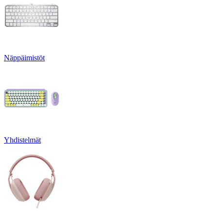
Näppäimistöt
Yhdistelmät