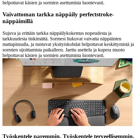
helpottavat käsien ja sormien asettumista luontevasti.
Vaivattoman tarkka näppäily perfectstroke-
näppäimillä
Sujuva ja erittäin tarkka näppäilykokemus nopeudesta ja
tarkkuudesta tinkimättä. Sormesi liukuvat vaivatta näppäinten
mattapinnalla, ja tuntuvat yksityiskohdat helpottavat keskittymistä ja
sormien sijoittamista paikalleen. Jaettu asettelu ja kupera muoto
helpottavat käsien ja sormien asettumista luontevasti.
Työskentele paremmin. Työskentele terveellisemmin.