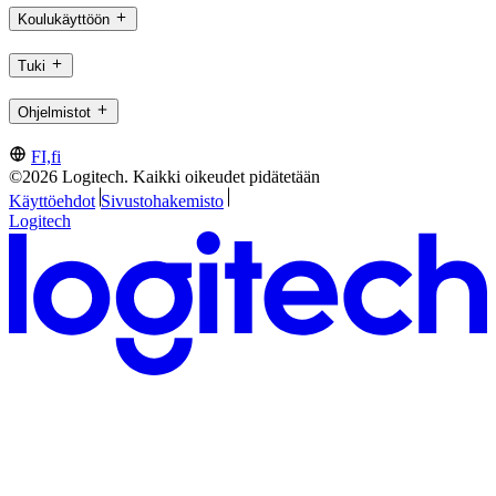
Koulukäyttöön
Tuki
Ohjelmistot
FI,fi
©2026 Logitech. Kaikki oikeudet pidätetään
Käyttöehdot
Sivustohakemisto
Logitech