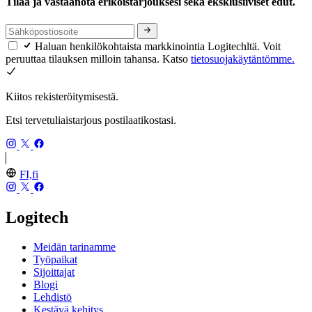
Tilaa ja vastaanota erikoistarjouksesi sekä eksklusiiviset edut.
Haluan henkilökohtaista markkinointia Logitechltä. Voit
peruuttaa tilauksen milloin tahansa. Katso
tietosuojakäytäntömme.
Kiitos rekisteröitymisestä.
Etsi tervetuliaistarjous postilaatikostasi.
FI,fi
Logitech
Meidän tarinamme
Työpaikat
Sijoittajat
Blogi
Lehdistö
Kestävä kehitys