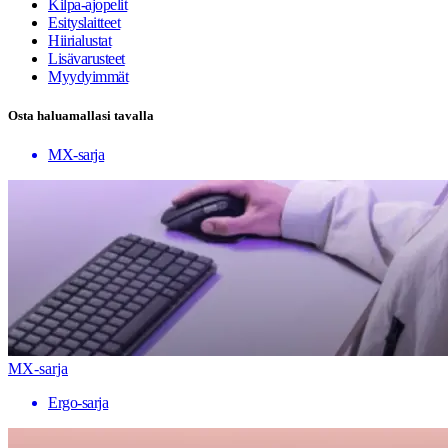
Kilpa-ajopelit
Esityslaitteet
Hiirialustat
Lisävarusteet
Myydyimmät
Osta haluamallasi tavalla
MX-sarja
MX-sarja
Ergo-sarja