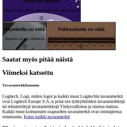
Muovi on tärkeää
Muovilla on oltava enemmän kuin yksi elämä
Alumiinilla on väliä
Pakkauksella on väliä
Alumiini on nyt viileämpi
Kyse ei ole vain pakkauksen sisällöstä
Saatat myös pitää näistä
Viimeksi katsottu
Tavaramerkkilausunto
Logitech, Logi, niiden logot ja kaikki muut Logitechin tavaramerkit
ovat Logitech Europe S.A.:n ja/tai sen tytäryhtiöiden tavaramerkkejä
tai rekisteröityjä tavaramerkkejä Yhdysvalloissa ja muissa maissa.
Kaikki muut kolmansien osapuolten tavaramerkit ovat omistajiensa
omaisuutta.
Katso kaikki tavaramerkit