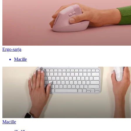
Ergo-sarja
Macille
Macille