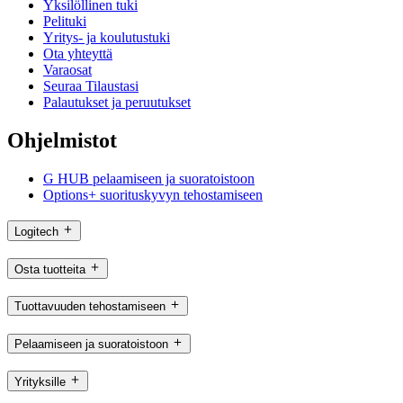
Yksilöllinen tuki
Pelituki
Yritys- ja koulutustuki
Ota yhteyttä
Varaosat
Seuraa Tilaustasi
Palautukset ja peruutukset
Ohjelmistot
G HUB pelaamiseen ja suoratoistoon
Options+ suorituskyvyn tehostamiseen
Logitech
Osta tuotteita
Tuottavuuden tehostamiseen
Pelaamiseen ja suoratoistoon
Yrityksille