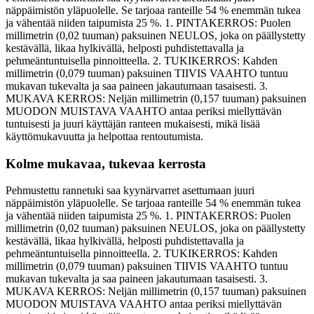
näppäimistön yläpuolelle. Se tarjoaa ranteille 54 % enemmän tukea
ja vähentää niiden taipumista 25 %. 1. PINTAKERROS: Puolen
millimetrin (0,02 tuuman) paksuinen NEULOS, joka on päällystetty
kestävällä, likaa hylkivällä, helposti puhdistettavalla ja
pehmeäntuntuisella pinnoitteella. 2. TUKIKERROS: Kahden
millimetrin (0,079 tuuman) paksuinen TIIVIS VAAHTO tuntuu
mukavan tukevalta ja saa paineen jakautumaan tasaisesti. 3.
MUKAVA KERROS: Neljän millimetrin (0,157 tuuman) paksuinen
MUODON MUISTAVA VAAHTO antaa periksi miellyttävän
tuntuisesti ja juuri käyttäjän ranteen mukaisesti, mikä lisää
käyttömukavuutta ja helpottaa rentoutumista.
Kolme mukavaa, tukevaa kerrosta
Pehmustettu rannetuki saa kyynärvarret asettumaan juuri
näppäimistön yläpuolelle. Se tarjoaa ranteille 54 % enemmän tukea
ja vähentää niiden taipumista 25 %. 1. PINTAKERROS: Puolen
millimetrin (0,02 tuuman) paksuinen NEULOS, joka on päällystetty
kestävällä, likaa hylkivällä, helposti puhdistettavalla ja
pehmeäntuntuisella pinnoitteella. 2. TUKIKERROS: Kahden
millimetrin (0,079 tuuman) paksuinen TIIVIS VAAHTO tuntuu
mukavan tukevalta ja saa paineen jakautumaan tasaisesti. 3.
MUKAVA KERROS: Neljän millimetrin (0,157 tuuman) paksuinen
MUODON MUISTAVA VAAHTO antaa periksi miellyttävän