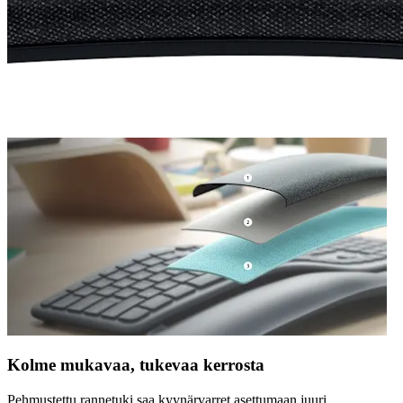
Kolme mukavaa, tukevaa kerrosta
Pehmustettu rannetuki saa kyynärvarret asettumaan juuri